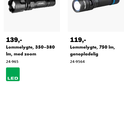
139
,-
119
,-
Lommelygte, 350–380
Lommelygte, 750 lm,
lm, med zoom
genopladelig
24-965
24-9564