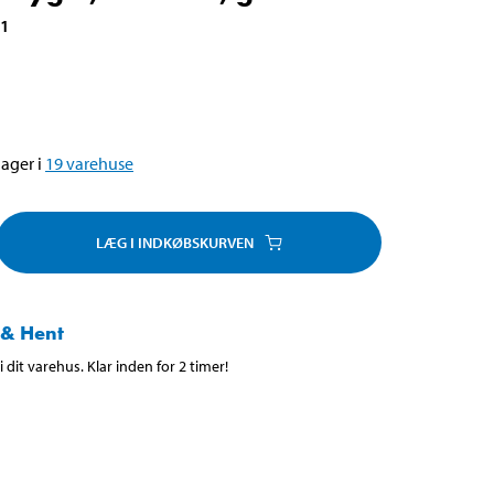
31
ager i
19
varehuse
LÆG I INDKØBSKURVEN
 & Hent
 dit varehus. Klar inden for 2 timer!