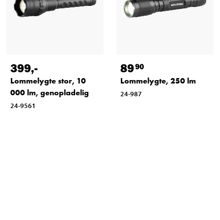
399
,-
89
90
Lommelygte stor, 10
Lommelygte, 250 lm
000 lm, genopladelig
24-987
24-9561