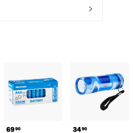
69
34
90
90