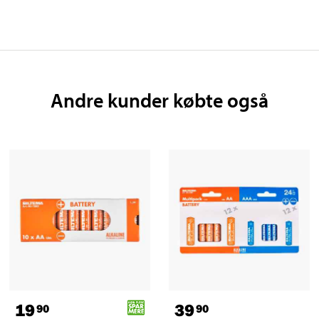
Andre kunder købte også
19
39
90
90