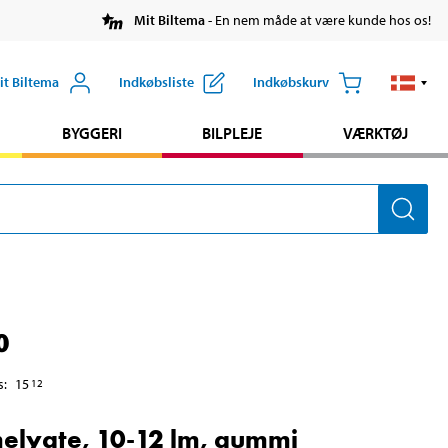
Mit Biltema
- En nem måde at være kunde hos os!
it Biltema
Indkøbsliste
Indkøbskurv
BYGGERI
BILPLEJE
VÆRKTØJ
0
s
:
15
12
lygte, 10-12 lm, gummi