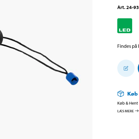
Art
.
24-9
Findes på l
Køb
Køb & Hent i
LÆS MERE