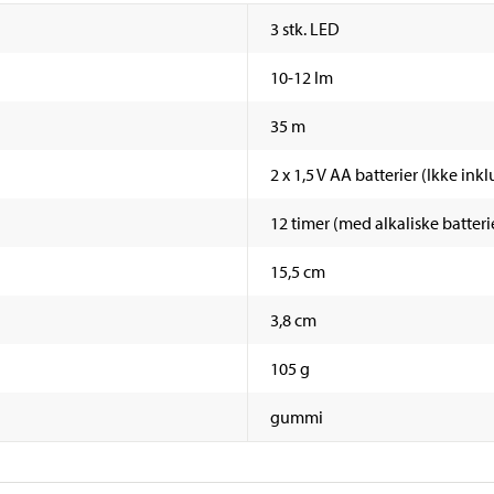
3 stk. LED
10-12 lm
35 m
2 x 1,5 V AA batterier (Ikke ink
12 timer (med alkaliske batteri
15,5 cm
3,8 cm
105 g
gummi