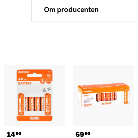
Om producenten
14
69
90
90