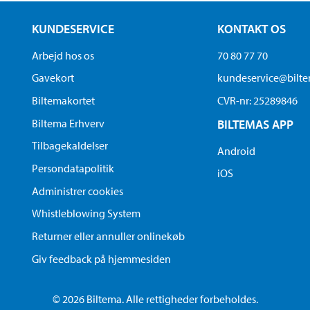
KUNDESERVICE
KONTAKT OS
Arbejd hos os
70 80 77 70
Gavekort
kundeservice@bilt
Biltemakortet
CVR-nr: 25289846
Biltema Erhverv
BILTEMAS APP
Tilbagekaldelser
Android
Persondatapolitik
iOS
Administrer cookies
Whistleblowing System
Returner eller annuller onlinekøb
Giv feedback på hjemmesiden
© 2026 Biltema. Alle rettigheder forbeholdes.