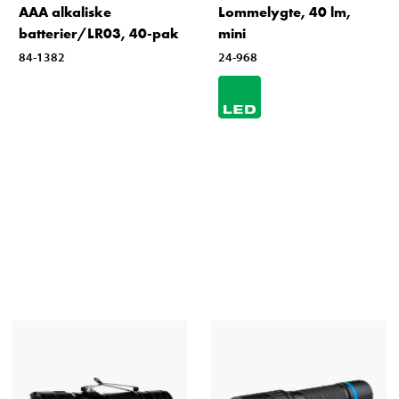
AAA alkaliske
Lommelygte, 40 lm,
batterier/LR03, 40-pak
mini
84-1382
24-968