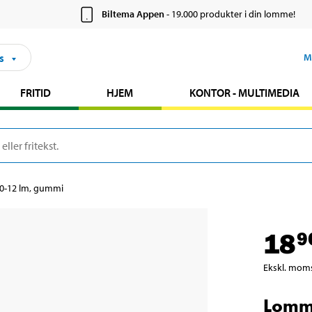
Biltema Appen
- 19.000 produkter i din lomme!
s
M
FRITID
HJEM
KONTOR - MULTIMEDIA
0-12 lm, gummi
18
9
Ekskl. mom
Lomme