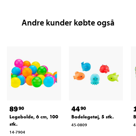
Andre kunder købte også
89
44
90
90
Legebolde, 6 cm, 100
Badelegetøj, 5 stk.
B
stk.
45-0809
4
14-7904