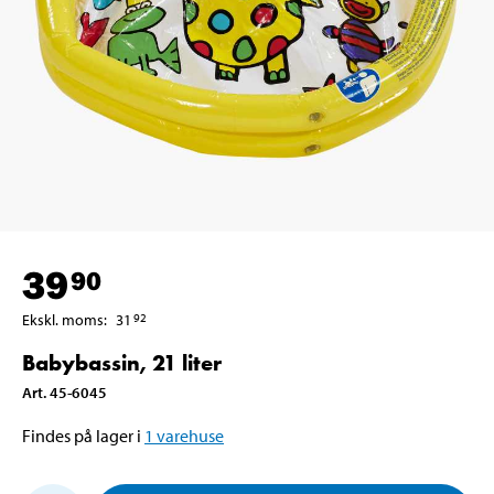
39
90
Ekskl. moms
:
31
92
Babybassin, 21 liter
Art
.
45-6045
Findes på lager i
1
varehuse