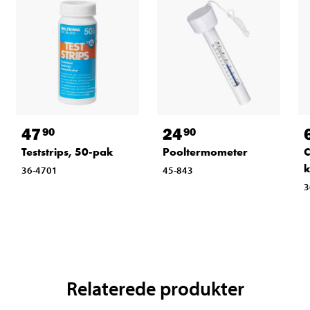
47
24
90
90
Teststrips, 50-pak
Pooltermometer
C
36-4701
45-843
3
Relaterede produkter