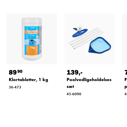
89
139
,-
90
Klortabletter, 1 kg
Poolvedligeholdelses
F
sæt
36-473
45-6090
4