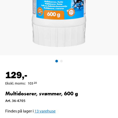
129
,-
Ekskl. moms
:
103
20
Multidoserer, svømmer, 600 g
Art
.
36-4705
Findes på lager i
13
varehuse