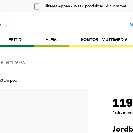
Biltema Appen
- 19.000 produkter i din lomme!
s
M
FRITID
HJEM
KONTOR - MULTIMEDIA
360 cm pool
119
Ekskl. mom
Jordb