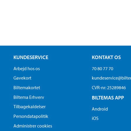
KUNDESERVICE
KONTAKT OS
Arbejd hos os
70 80 77 70
Gavekort
kundeservice@bilt
Biltemakortet
CVR-nr: 25289846
Biltema Erhverv
BILTEMAS APP
Tilbagekaldelser
Android
Persondatapolitik
iOS
Administrer cookies