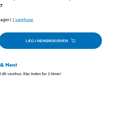
47
ager i
1
varehuse
LÆG I INDKØBSKURVEN
 & Hent
 dit varehus. Klar inden for 2 timer!