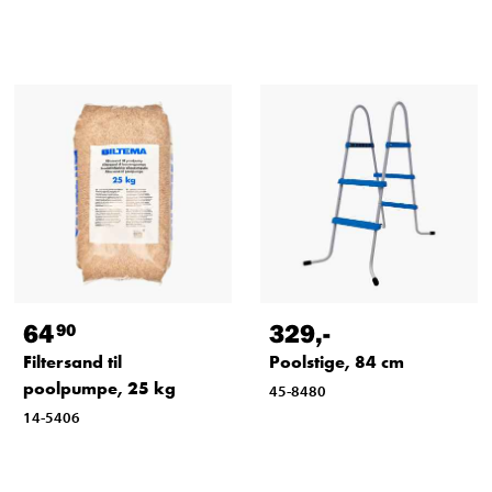
64
329
,-
90
Filtersand til
Poolstige, 84 cm
poolpumpe, 25 kg
45-8480
14-5406