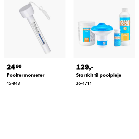
24
129
,-
90
Pooltermometer
Startkit til poolpleje
45-843
36-4711