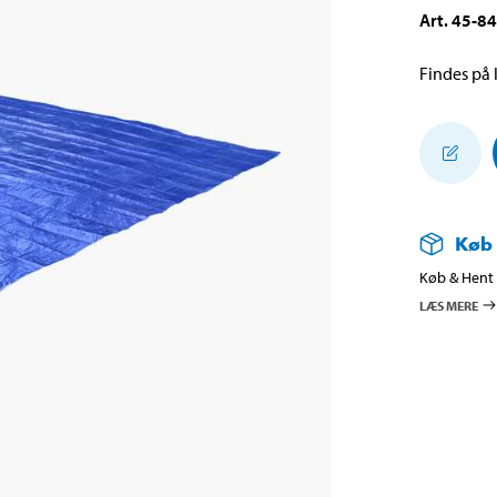
Art
.
45-8
Findes på l
Køb
Køb & Hent i
LÆS MERE