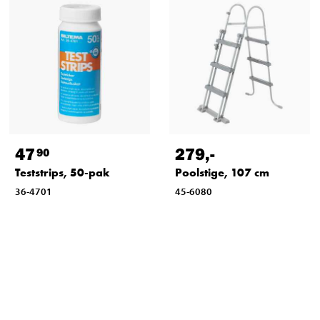
47
279
,-
90
Teststrips, 50-pak
Poolstige, 107 cm
36-4701
45-6080