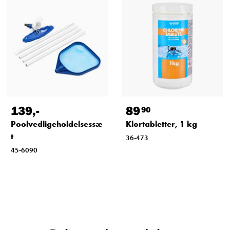
139
,-
89
90
Poolvedligeholdelsessæ
Klortabletter, 1 kg
t
36-473
45-6090