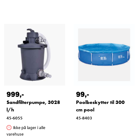
999
,-
99
,-
Sandfilterpumpe, 3028
Poolbeskytter til 300
l/h
cm pool
45-6055
45-8403
Ikke på lager i alle
varehuse