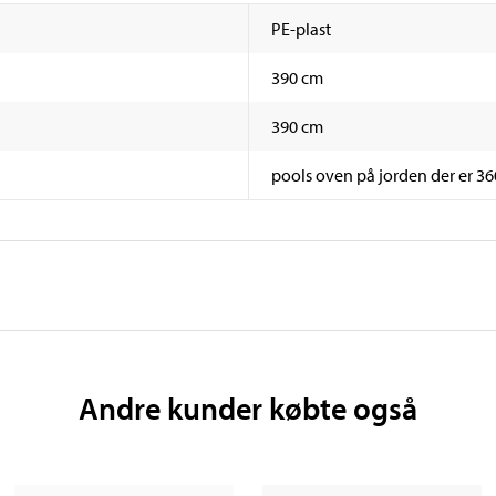
PE-plast
390 cm
390 cm
pools oven på jorden der er 3
Andre kunder købte også