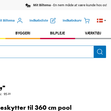
Mit Biltema
- En nem måde at være kunde hos os!
it Biltema
Indkøbsliste
Indkøbskurv
BYGGERI
BILPLEJE
VÆRKTØJ
,-
s
:
95
20
eskytter til 360 cm pool