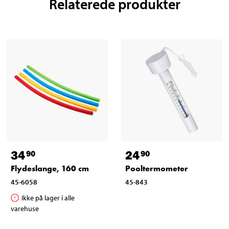
Relaterede produkter
34
24
90
90
Flydeslange, 160 cm
Pooltermometer
45-6058
45-843
Ikke på lager i alle
varehuse