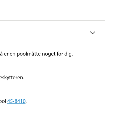
Så er en poolmåtte noget for dig.
eskytteren.
pool
45-8410
.