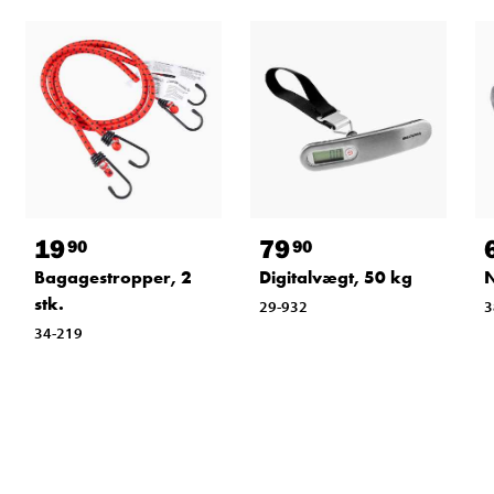
19
79
90
90
Bagagestropper, 2
Digitalvægt, 50 kg
N
stk.
29-932
3
34-219