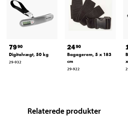
79
24
90
90
Digitalvægt, 50 kg
Bagagerem, 5 x 183
cm
x
29-932
29-922
2
Relaterede produkter