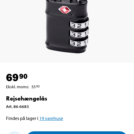
69
90
Ekskl. moms
:
55
92
Rejsehængelås
Art
.
86-6683
Findes på lager i
19
varehuse