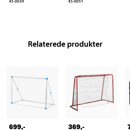
45-0039
45-0051
Relaterede produkter
699
,-
369
,-