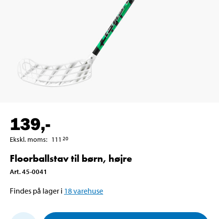
139
,-
Ekskl. moms
:
111
20
Floorballstav til børn, højre
Art
.
45-0041
Findes på lager i
18
varehuse