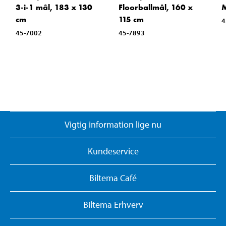
3-i-1 mål, 183 x 130
Floorballmål, 160 x
M
cm
115 cm
4
45-7002
45-7893
Vigtig information lige nu
Kundeservice
Biltema Café
Biltema Erhverv