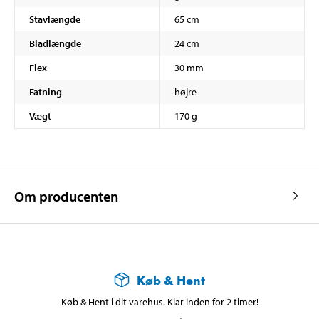
Stavlængde
65 cm
Bladlængde
24 cm
Flex
30 mm
Fatning
højre
Vægt
170 g
Om producenten
Køb & Hent
Køb & Hent i dit varehus. Klar inden for 2 timer!