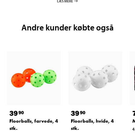
LÆS MERE
Andre kunder købte også
39
39
90
90
Floorballs, farvede, 4
Floorballs, hvide, 4
M
stk.
stk.
4