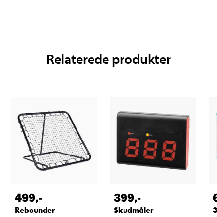
Relaterede produkter
499
,-
399
,-
Rebounder
Skudmåler
3