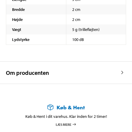
Bredde
2 cm
Højde
2 cm
Vægt
5 g (trillefløjten)
Lydstyrke
100 dB
Om producenten
Køb & Hent
Køb & Hent i dit varehus. Klar inden for 2 timer!
LÆS MERE