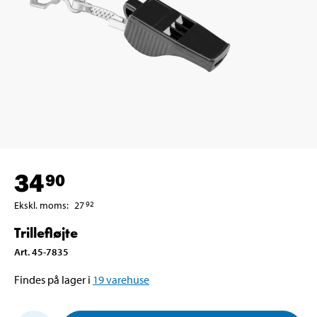
34
90
Ekskl. moms
:
27
92
Trillefløjte
Art
.
45-7835
Findes på lager i
19
varehuse