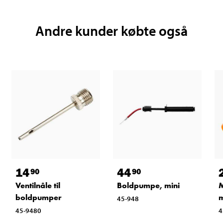
Andre kunder købte også
14
44
90
90
Ventilnåle til
Boldpumpe, mini
M
boldpumper
m
45-948
45-9480
4