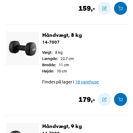
159
,-
Håndvægt, 8 kg
14-7007
Vægt
:
8
kg
Længde
:
22,7
cm
Bredde
:
11
cm
Højde
:
10
cm
Findes på lager i
18
varehuse
179
,-
Håndvægt, 9 kg
14-7008