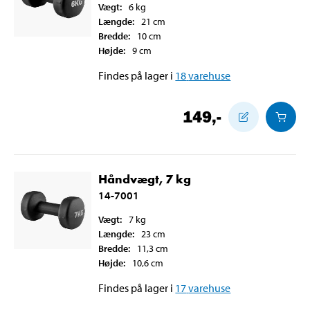
Vægt
:
6
kg
Længde
:
21
cm
Bredde
:
10
cm
Højde
:
9
cm
Findes på lager i
18
varehuse
149
,-
Håndvægt, 7 kg
14-7001
Vægt
:
7
kg
Længde
:
23
cm
Bredde
:
11,3
cm
Højde
:
10,6
cm
Findes på lager i
17
varehuse