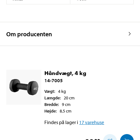
Om producenten
Håndvægt, 4 kg
14-7005
Vægt
:
4
kg
Længde
:
20
cm
Bredde
:
9
cm
Højde
:
8,5
cm
Findes på lager i
17
varehuse