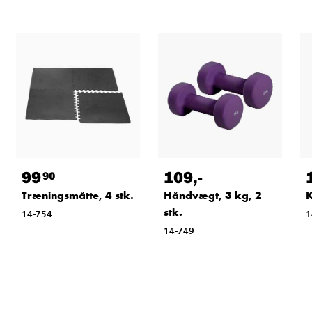
99
109
,-
90
Træningsmåtte, 4 stk.
Håndvægt, 3 kg, 2
K
stk.
14-754
1
14-749