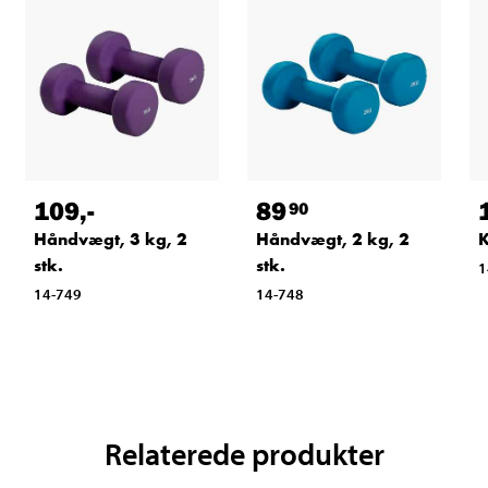
109
,-
89
90
Håndvægt, 3 kg, 2
Håndvægt, 2 kg, 2
K
stk.
stk.
1
14-749
14-748
Relaterede produkter