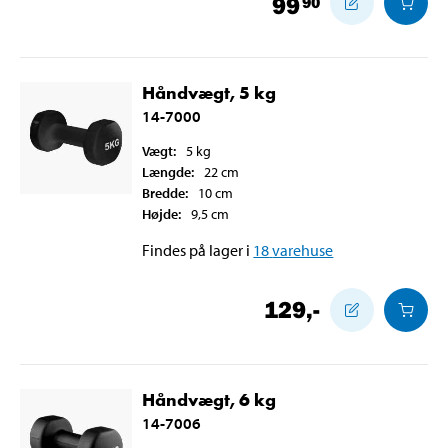
99
90
Håndvægt, 5 kg
14-7000
Vægt
:
5
kg
Længde
:
22
cm
Bredde
:
10
cm
Højde
:
9,5
cm
Findes på lager i
18
varehuse
129
,-
Håndvægt, 6 kg
14-7006