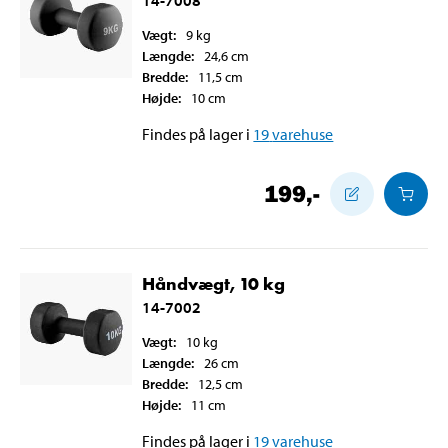
Vægt
:
9
kg
Længde
:
24,6
cm
Bredde
:
11,5
cm
Højde
:
10
cm
Findes på lager i
19
varehuse
199
,-
Håndvægt, 10 kg
14-7002
Vægt
:
10
kg
Længde
:
26
cm
Bredde
:
12,5
cm
Højde
:
11
cm
Findes på lager i
19
varehuse