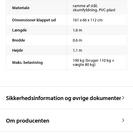
ramme af stål,
Materiale
skumfyldning, PVC-plast
Dimensioner klappet ud
161 x 66 x 112 cm
Længde
1,6 m
Bredde
0,6 m
Højde
1,1 m
190 kg (bruger 110 kg +
Maks. belastning
vægte 80 kg)
Sikkerhedsinformation og øvrige dokumenter
Om producenten