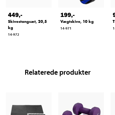
449
,-
199
,-
Skivestangsæt, 20,5
Vægtskive, 10 kg
T
kg
14-971
1
14-972
Relaterede produkter