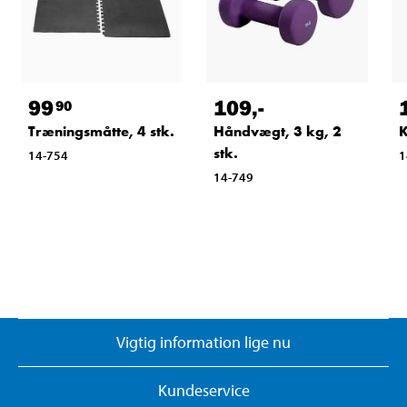
99
109
,-
90
Træningsmåtte, 4 stk.
Håndvægt, 3 kg, 2
K
stk.
14-754
1
14-749
Vigtig information lige nu
Kundeservice