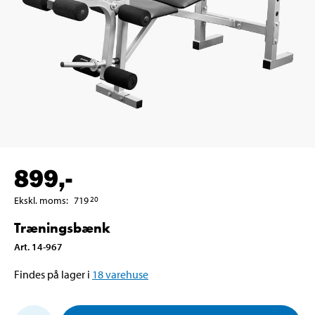
899
,-
Ekskl. moms
:
719
20
Træningsbænk
Art
.
14-967
Findes på lager i
18
varehuse