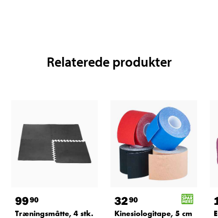
Relaterede produkter
99
32
90
90
Træningsmåtte, 4 stk.
Kinesiologitape, 5 cm
E