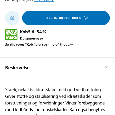
LÆG I INDKØBSKURVEN
Køb
5 til 54
90
Du sparer
19
60
Se alle vores ”Køb flere, spar mere”-tilbud
Beskrivelse
Stærk, uelastisk idrætstape med god vedhæftning.
Giver støtte og stabilisering ved idrætsskader som
forstuvninger og forvridninger. Virker forebyggende
mod ledbånds- og muskelskader. Kan også benyttes