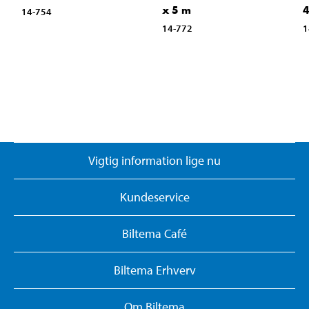
x 5 m
4
14-754
14-772
1
Vigtig information lige nu
Kundeservice
Biltema Café
Biltema Erhverv
Om Biltema