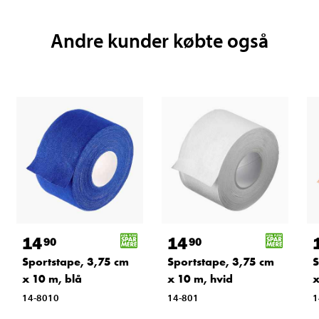
Andre kunder købte også
14
14
90
90
Sportstape, 3,75 cm
Sportstape, 3,75 cm
S
x 10 m, blå
x 10 m, hvid
x
14-8010
14-801
1