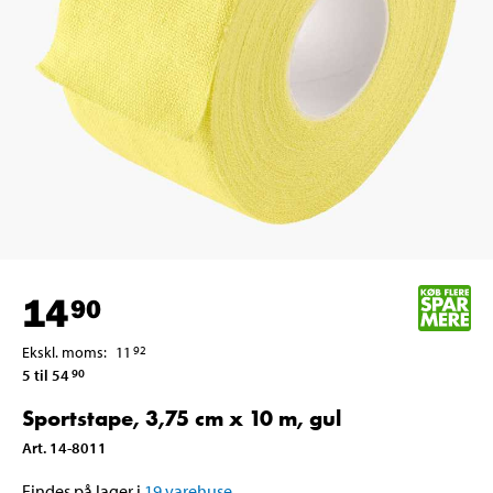
14
90
Ekskl. moms
:
11
92
5 til 54
90
Sportstape, 3,75 cm x 10 m, gul
Art
.
14-8011
Findes på lager i
19
varehuse