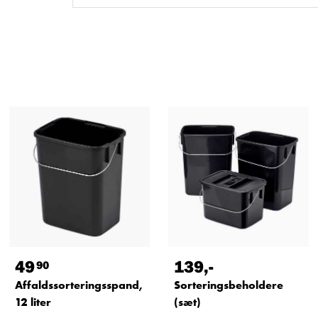
49
139
,-
90
Affaldssorteringsspand,
Sorteringsbeholdere
12 liter
(sæt)