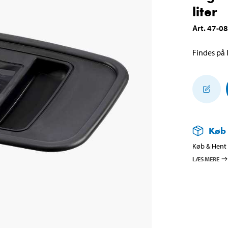
liter
Art
.
47-0
Findes på l
Køb
Køb & Hent i
LÆS MERE