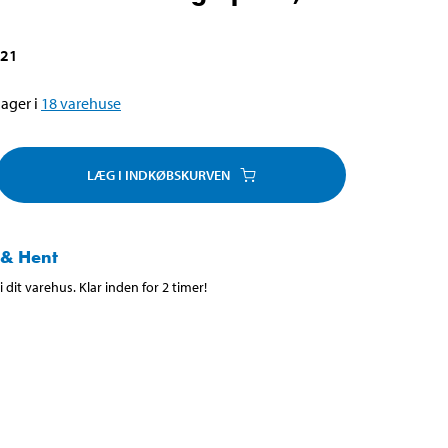
821
ager i
18
varehuse
LÆG I INDKØBSKURVEN
 & Hent
 dit varehus. Klar inden for 2 timer!