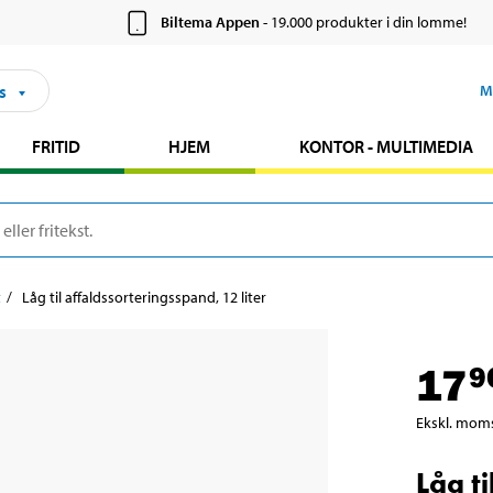
Biltema Appen
- 19.000 produkter i din lomme!
s
M
FRITID
HJEM
KONTOR - MULTIMEDIA
t
Låg til affaldssorteringsspand, 12 liter
17
9
Ekskl. mom
Låg t