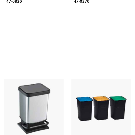
47-0820
47-0270