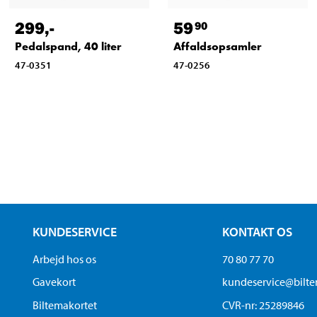
299
,-
59
90
Pedalspand, 40 liter
Affaldsopsamler
47-0351
47-0256
KUNDESERVICE
KONTAKT OS
Arbejd hos os
70 80 77 70
Gavekort
kundeservice@bilt
Biltemakortet
CVR-nr: 25289846