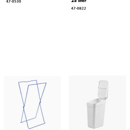
25 liter
47-0530
47-0822