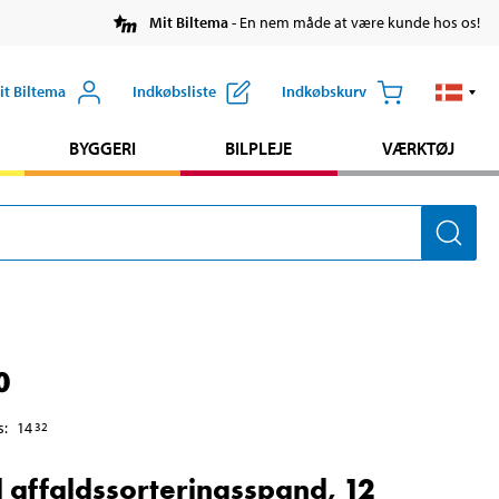
Mit Biltema
- En nem måde at være kunde hos os!
it Biltema
Indkøbsliste
Indkøbskurv
BYGGERI
BILPLEJE
VÆRKTØJ
0
s
:
14
32
il affaldssorteringsspand, 12