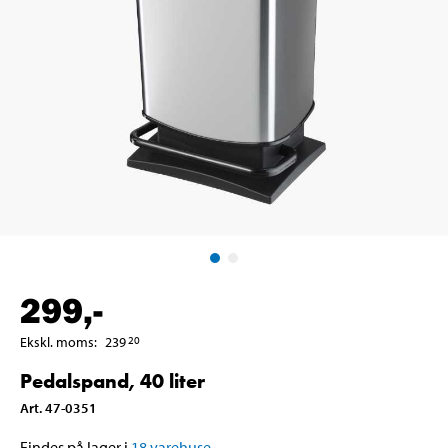
299
,-
Ekskl. moms
:
239
20
Pedalspand, 40 liter
Art
.
47-0351
Findes på lager i
18
varehuse