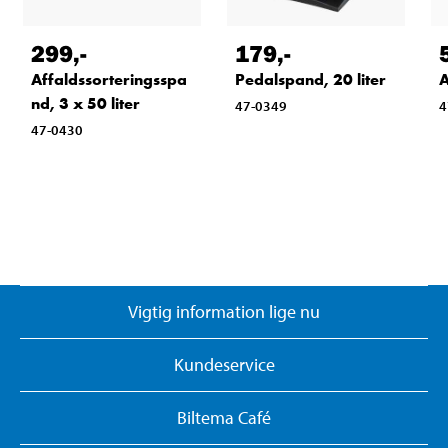
299
,-
179
,-
Affaldssorteringsspa
Pedalspand, 20 liter
A
nd, 3 x 50 liter
47-0349
4
47-0430
Vigtig information lige nu
Kundeservice
Biltema Café