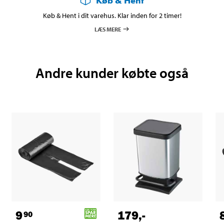
Køb & Hent
Køb & Hent i dit varehus. Klar inden for 2 timer!
LÆS MERE
Andre kunder købte også
9
179
,-
90