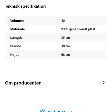
Teknisk specifikation
Volumen
40 l
Materiale
93 % genanvendt plast
Længde
35 cm
Bredde
30 cm
Højde
68 cm
Om producenten