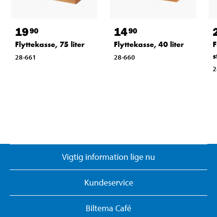
19
14
90
90
Flyttekasse, 75 liter
Flyttekasse, 40 liter
F
s
28-661
28-660
2
Vigtig information lige nu
Kundeservice
Biltema Café