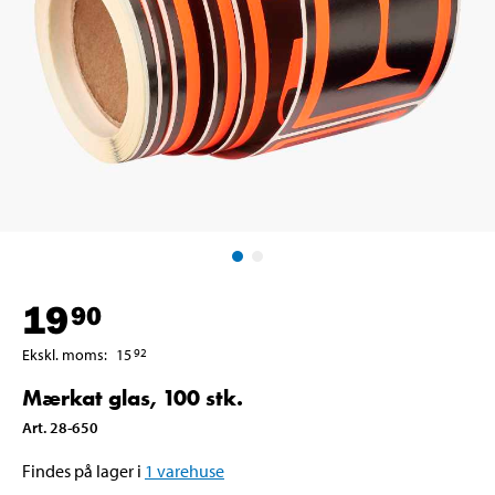
19
90
Ekskl. moms
:
15
92
Mærkat glas, 100 stk.
Art
.
28-650
Findes på lager i
1
varehuse