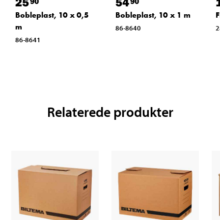
25
54
90
90
Bobleplast, 10 x 0,5
Bobleplast, 10 x 1 m
F
m
86-8640
2
86-8641
Relaterede produkter