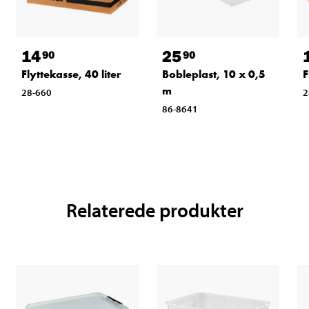
14
25
90
90
Flyttekasse, 40 liter
Bobleplast, 10 x 0,5
F
m
28-660
2
86-8641
Relaterede produkter