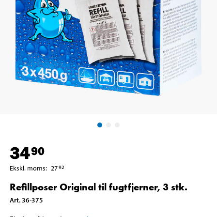
34
90
Ekskl. moms
:
27
92
Refillposer Original til fugtfjerner, 3 stk.
Art
.
36-375