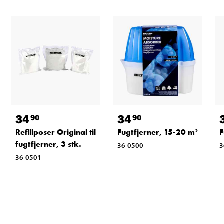
34
34
90
90
Refillposer Original til
Fugtfjerner, 15-20 m²
F
fugtfjerner, 3 stk.
36-0500
3
36-0501