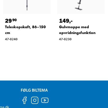
29
149
,-
90
Teleskopskaft, 86–150
Gulvmoppe med
cm
opvridningsfunktion
47-0240
47-0230
FØLG BILTEMA
ema.dk