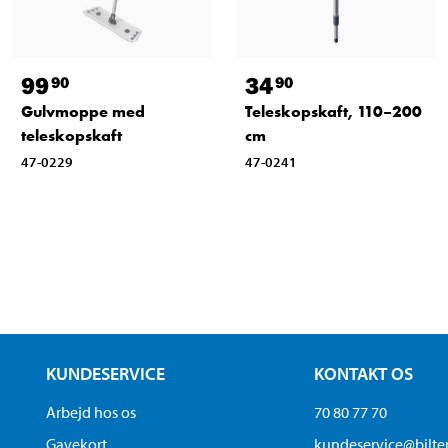
99
34
90
90
Gulvmoppe med
Teleskopskaft, 110–200
teleskopskaft
cm
47-0229
47-0241
KUNDESERVICE
KONTAKT OS
Arbejd hos os
70 80 77 70
Gavekort
kundeservice@bilt