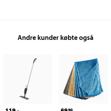
Andre kunder købte også
119
,-
69
90