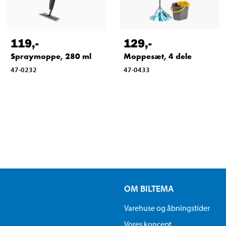
119
,-
129
,-
Spraymoppe, 280 ml
Moppesæt, 4 dele
47-0232
47-0433
OM BILTEMA
Varehuse og åbningstider
Vores koncept