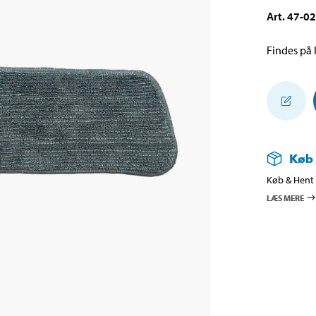
Art
.
47-0
Findes på l
Køb
Køb & Hent i
LÆS MERE