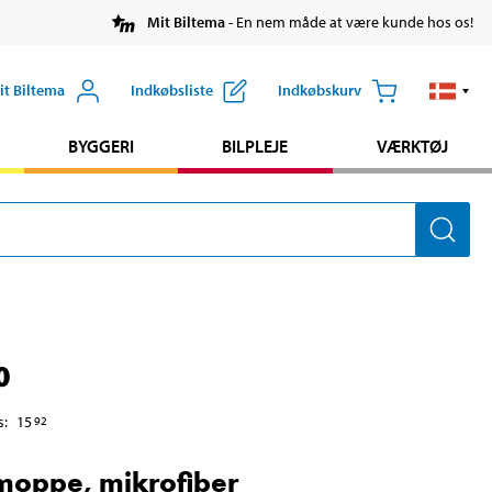
Mit Biltema
- En nem måde at være kunde hos os!
it Biltema
Indkøbsliste
Indkøbskurv
BYGGERI
BILPLEJE
VÆRKTØJ
0
s
:
15
92
lmoppe, mikrofiber