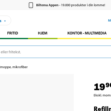
Biltema Appen
- 19.000 produkter i din lomme!
s
M
FRITID
HJEM
KONTOR - MULTIMEDIA
llmoppe, mikrofiber
19
9
Ekskl. mom
Refil