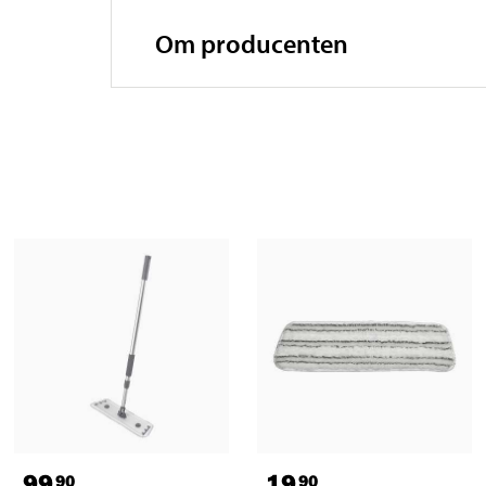
Om producenten
99
19
90
90