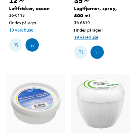
12
39
Luftfrisker, ocean
Lugtfjerner, spray,
36-0113
500 ml
36-6810
Findes på lager i
19
varehuse
Findes på lager i
19
varehuse