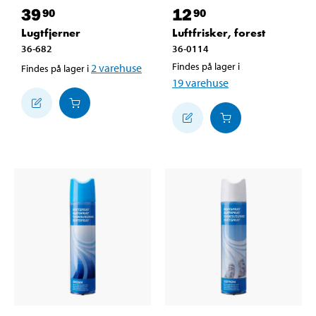
39
12
90
90
Lugtfjerner
Luftfrisker, forest
36-682
36-0114
Findes på lager i
2
varehuse
Findes på lager i
19
varehuse