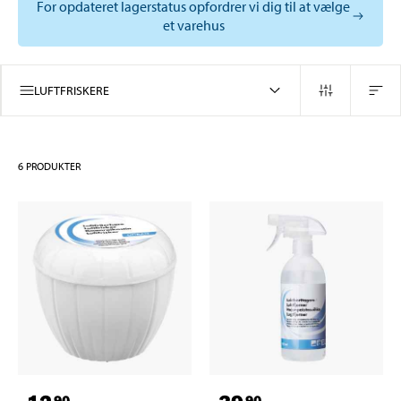
For opdateret lagerstatus opfordrer vi dig til at vælge
et varehus
LUFTFRISKERE
6
PRODUKTER
90
90