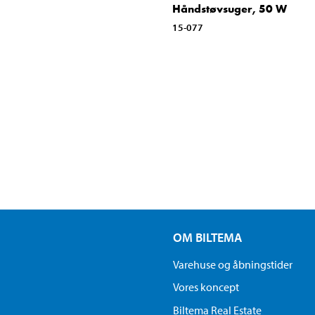
Håndstøvsuger, 50 W
15-077
OM BILTEMA
Varehuse og åbningstider
Vores koncept
Biltema Real Estate