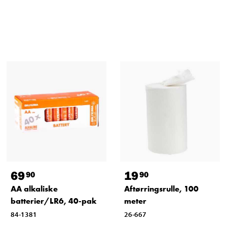
69
19
90
90
AA alkaliske
Aftørringsrulle, 100
batterier/LR6, 40-pak
meter
84-1381
26-667