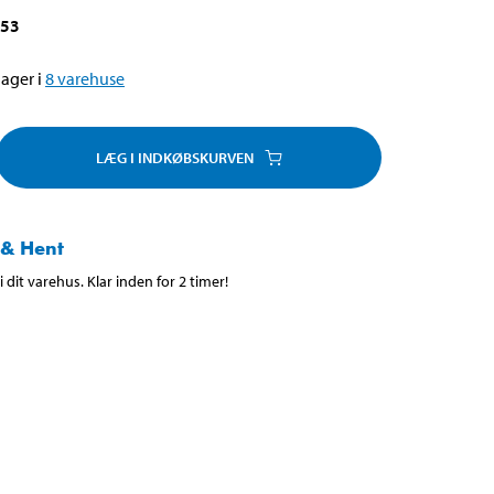
053
ager i
8
varehuse
LÆG I INDKØBSKURVEN
 & Hent
 dit varehus. Klar inden for 2 timer!