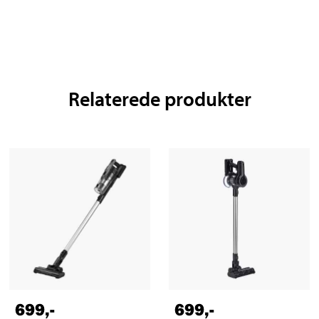
Relaterede produkter
699
,-
699
,-