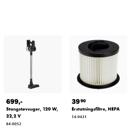
699
,-
39
90
Stangstøvsuger, 120 W,
Erstatningsfiltre, HEPA
22,2 V
14-9431
84-0052