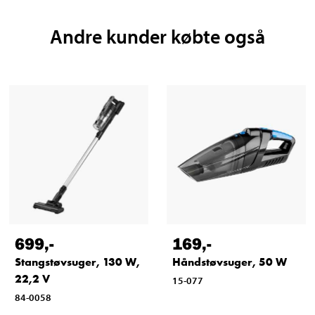
Andre kunder købte også
699
,-
169
,-
Stangstøvsuger, 130 W,
Håndstøvsuger, 50 W
22,2 V
15-077
84-0058