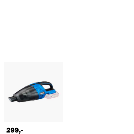
299
,-