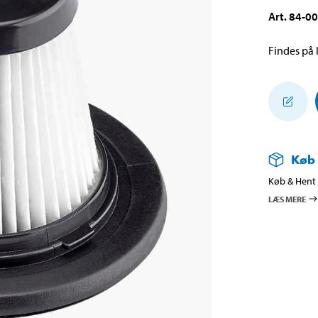
Art
.
84-0
Findes på l
Køb
Køb & Hent i
LÆS MERE