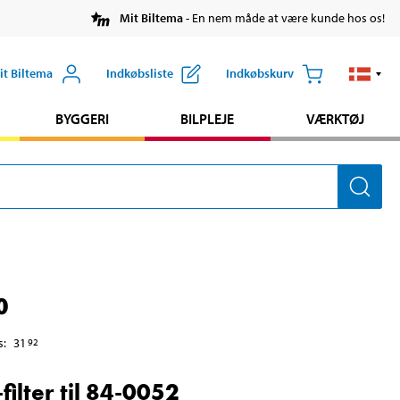
Mit Biltema
- En nem måde at være kunde hos os!
it Biltema
Indkøbsliste
Indkøbskurv
BYGGERI
BILPLEJE
VÆRKTØJ
0
s
:
31
92
filter til 84-0052