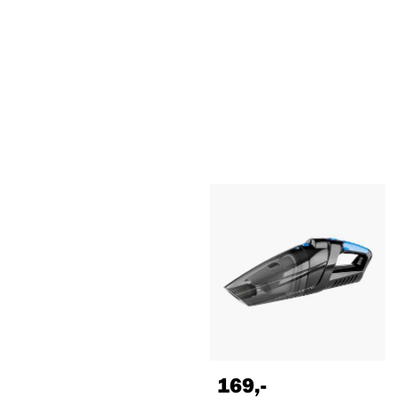
169
,-