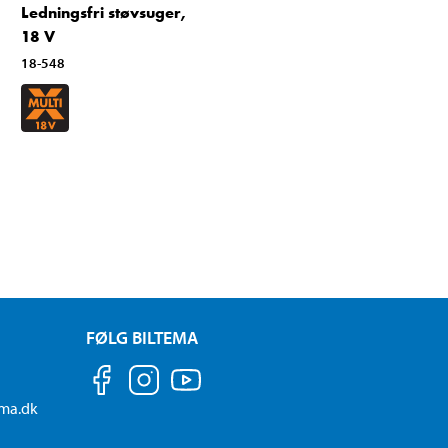
Ledningsfri støvsuger,
18 V
18-548
FØLG BILTEMA
ema.dk