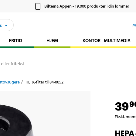
Biltema Appen
- 19.000 produkter i din lomme!
s
M
FRITID
HJEM
KONTOR - MULTIMEDIA
støvsugere
HEPA-filter til 84-0052
39
9
Ekskl. mom
HEPA-