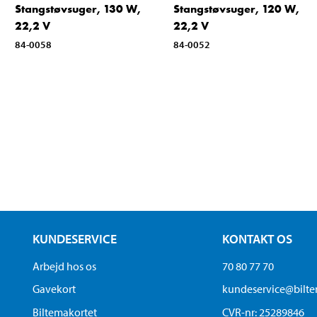
Stangstøvsuger, 130 W,
Stangstøvsuger, 120 W,
22,2 V
22,2 V
84-0058
84-0052
KUNDESERVICE
KONTAKT OS
Arbejd hos os
70 80 77 70
Gavekort
kundeservice@bilt
Biltemakortet
CVR-nr: 25289846