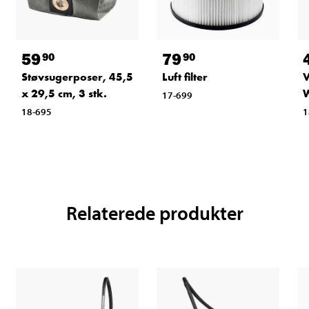
59
79
90
90
Støvsugerposer, 45,5
Luft filter
V
x 29,5 cm, 3 stk.
17-699
18-695
1
Relaterede produkter