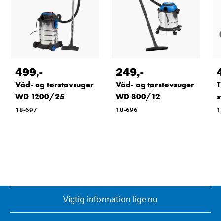
499
,-
249
,-
Våd- og tørstøvsuger
Våd- og tørstøvsuger
T
WD 1200/25
WD 800/12
s
18-697
18-696
1
Vigtig information lige nu