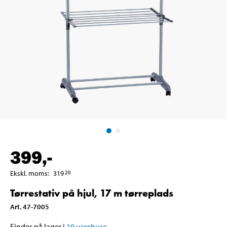
399
,-
Ekskl. moms
:
319
20
Tørrestativ på hjul, 17 m tørreplads
Art
.
47-7005
Findes på lager i
19
varehuse