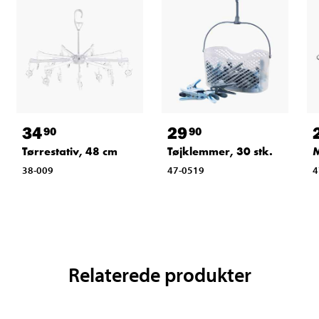
34
29
90
90
Tørrestativ, 48 cm
Tøjklemmer, 30 stk.
M
38-009
47-0519
4
Relaterede produkter