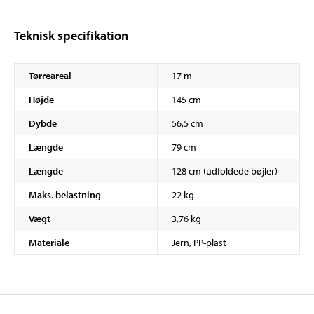
Teknisk specifikation
Tørreareal
17 m
Højde
145 cm
Dybde
56,5 cm
Længde
79 cm
Længde
128 cm (udfoldede bøjler)
Maks. belastning
22 kg
Vægt
3,76 kg
Materiale
Jern, PP-plast