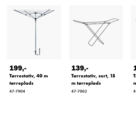
199
,-
139
,-
Tørrestativ, 40 m
Tørrestativ, sort, 15
T
tørreplads
m tørreplads
m
47-7904
47-7002
4