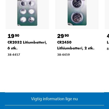
19
29
90
90
CR2032 Litiumbatteri,
CR2450
L
6 stk.
Lithiumbatteri, 2 stk.
8
38-4457
38-4459
Vigtig information lige nu