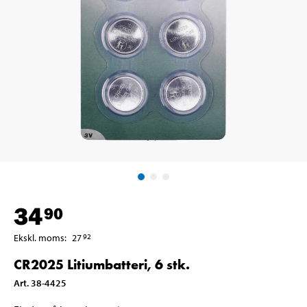
34
90
Ekskl. moms
:
27
92
CR2025 Litiumbatteri, 6 stk.
Art
.
38-4425