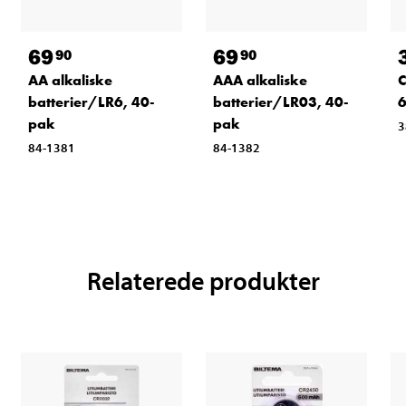
69
69
90
90
AA alkaliske
AAA alkaliske
C
batterier/LR6, 40-
batterier/LR03, 40-
6
pak
pak
3
84-1381
84-1382
Relaterede produkter