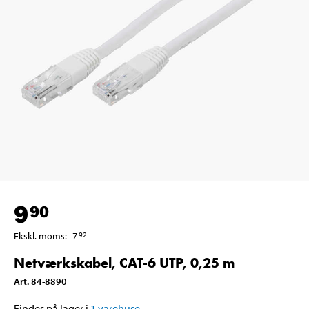
9
90
Ekskl. moms
:
7
92
Netværkskabel, CAT-6 UTP, 0,25 m
Art
.
84-8890
Findes på lager i
1
varehuse