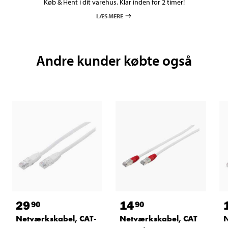
Køb & Hent i dit varehus. Klar inden for 2 timer!
LÆS MERE
Andre kunder købte også
29
14
90
90
Netværkskabel, CAT-
Netværkskabel, CAT
N