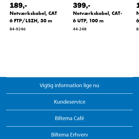
189
,-
399
,-
Netværkskabel, CAT
Netværkskabel, CAT-
N
6 FTP/LSZH, 30 m
6 UTP, 100 m
6
84-9246
44-248
8
Vigtig information lige nu
Kundeservice
Biltema Café
Biltema Erhverv