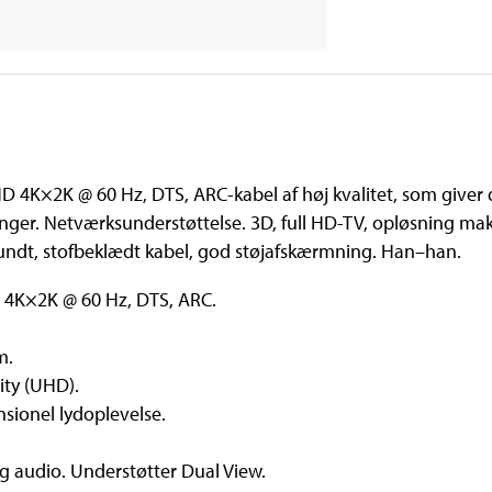
 4K×2K @ 60 Hz, DTS, ARC-kabel af høj kvalitet, som giver d
nger. Netværksunderstøttelse. 3D, full HD-TV, opløsning maks
undt, stofbeklædt kabel, god støjafskærmning. Han–han.
 4K×2K @ 60 Hz, DTS, ARC.
m.
ity (UHD).
nsionel lydoplevelse.
g audio. Understøtter Dual View.