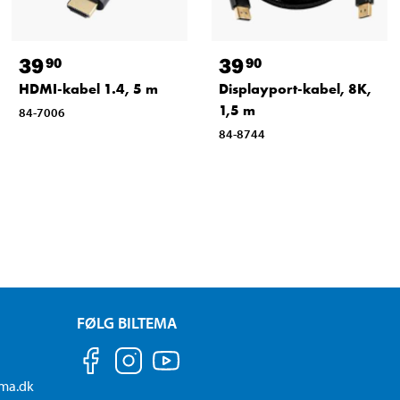
39
39
90
90
HDMI-kabel 1.4, 5 m
Displayport-kabel, 8K,
1,5 m
84-7006
84-8744
FØLG BILTEMA
ema.dk