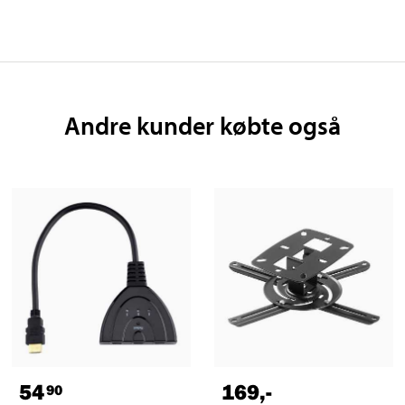
Andre kunder købte også
54
169
,-
90