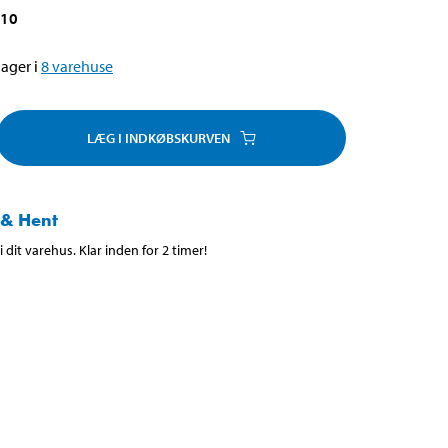
010
ager i
8
varehuse
LÆG I INDKØBSKURVEN
 & Hent
 dit varehus. Klar inden for 2 timer!