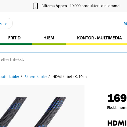
Biltema Appen
- 19.000 produkter i din lomme!
s
M
FRITID
HJEM
KONTOR - MULTIMEDIA
uterkabler
Skærmkabler
HDMI-kabel 4K, 10 m
169
Ekskl. mom
HDMI-