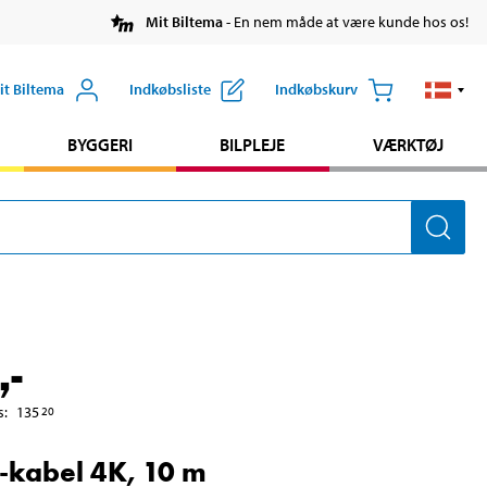
Mit Biltema
- En nem måde at være kunde hos os!
it Biltema
Indkøbsliste
Indkøbskurv
BYGGERI
BILPLEJE
VÆRKTØJ
,-
s
:
135
20
kabel 4K, 10 m