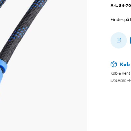
Art
.
84-7
Findes på l
Køb
Køb & Hent i
LÆS MERE