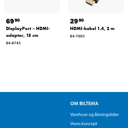
69
29
90
90
DisplayPort – HDMI-
HDMI-kabel 1.4, 2 m
adapter, 15 cm
84-7005
84-8745
OM BILTEMA
Varehuse og åbningstider
Vores koncept