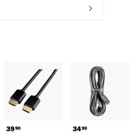
39
34
90
90