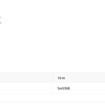
.
.
10 m
Sort/blå