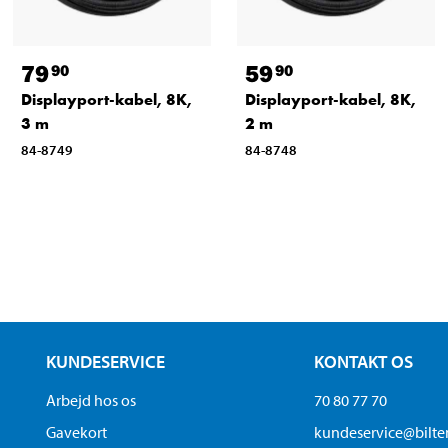
79
59
90
90
Displayport-kabel, 8K,
Displayport-kabel, 8K,
3 m
2 m
84-8749
84-8748
KUNDESERVICE
KONTAKT OS
Arbejd hos os
70 80 77 70
Gavekort
kundeservice@bilt