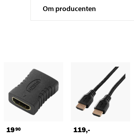
Om producenten
19
119
,-
90