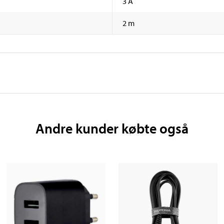
3 A
2 m
Andre kunder købte også