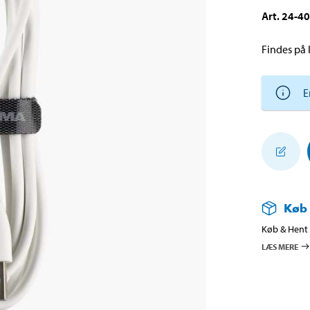
Art
.
24-4
Findes på l
E
Køb
Køb & Hent i
LÆS MERE