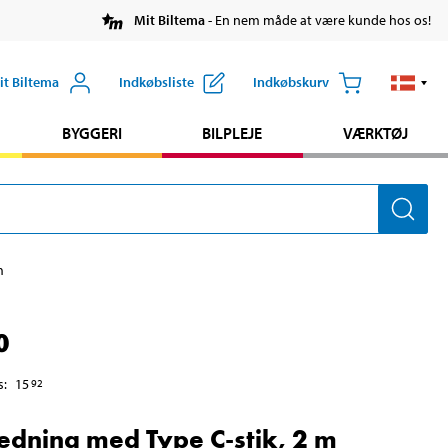
Mit Biltema
- En nem måde at være kunde hos os!
it Biltema
Indkøbsliste
Indkøbskurv
BYGGERI
BILPLEJE
VÆRKTØJ
m
0
s
:
15
92
edning med Type C-stik, 2 m