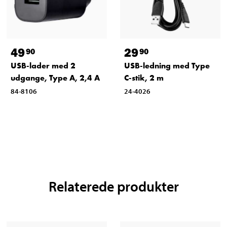
49
29
90
90
USB-lader med 2
USB-ledning med Type
udgange, Type A, 2,4 A
C-stik, 2 m
84-8106
24-4026
Relaterede produkter