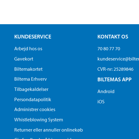
KUNDESERVICE
KONTAKT OS
Arbejd hos os
70 80 77 70
Gavekort
kundeservice@bilt
Biltemakortet
CVR-nr: 25289846
Biltema Erhverv
BILTEMAS APP
Tilbagekaldelser
Android
Persondatapolitik
iOS
Administrer cookies
Whistleblowing System
Returner eller annuller onlinekøb