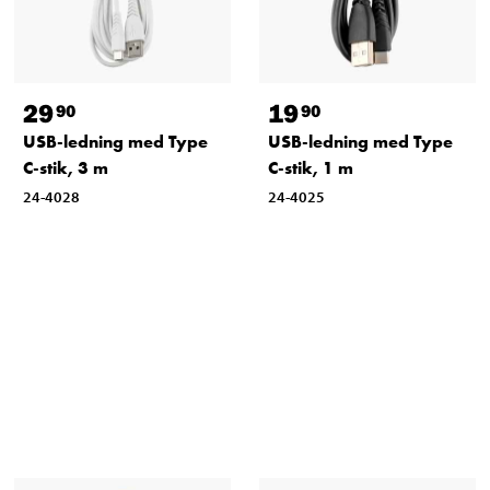
29
19
90
90
USB-ledning med Type
USB-ledning med Type
C-stik, 3 m
C-stik, 1 m
24-4028
24-4025