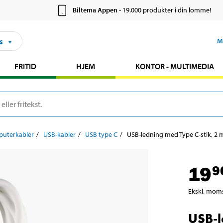
Biltema Appen
- 19.000 produkter i din lomme!
s
M
FRITID
HJEM
KONTOR - MULTIMEDIA
uterkabler
USB-kabler
USB type C
USB-ledning med Type C-stik, 2 
19
9
Ekskl. mom
USB-l