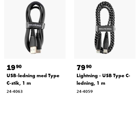
19
79
90
90
USB-ledning med Type
Lightning - USB Type C-
C-stik, 1 m
ledning, 1 m
24-4063
24-4059