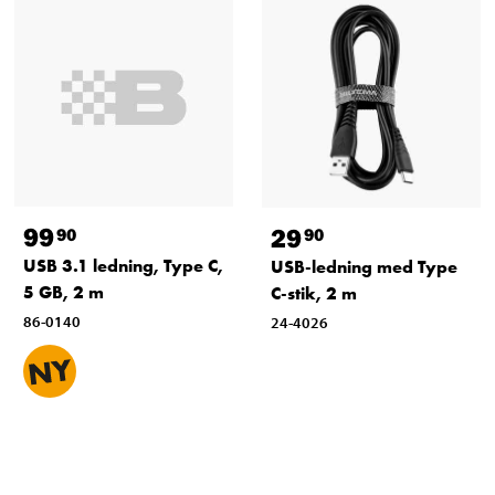
99
29
90
90
USB 3.1 ledning, Type C,
USB-ledning med Type
5 GB, 2 m
C-stik, 2 m
86-0140
24-4026