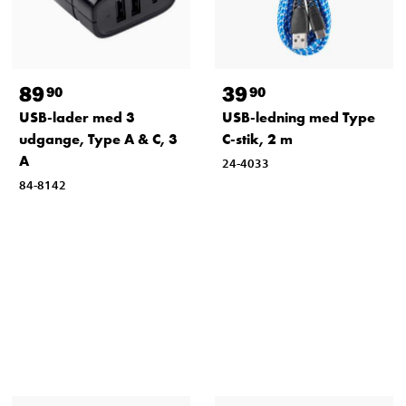
89
39
90
90
USB-lader med 3
USB-ledning med Type
udgange, Type A & C, 3
C-stik, 2 m
A
24-4033
84-8142