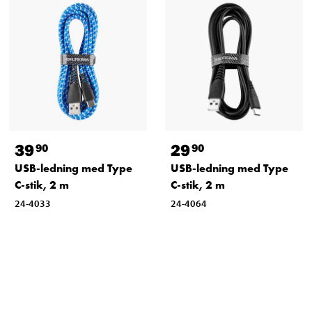
39
29
90
90
USB-ledning med Type
USB-ledning med Type
C-stik, 2 m
C-stik, 2 m
24-4033
24-4064