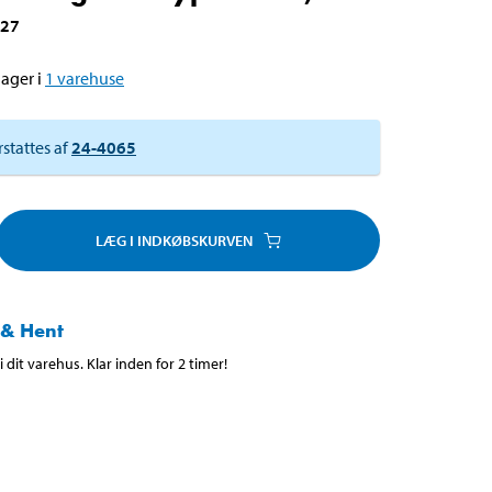
027
ager i
1
varehuse
rstattes af
24-4065
LÆG I INDKØBSKURVEN
 & Hent
 dit varehus. Klar inden for 2 timer!