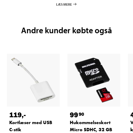
LÆS MERE
Andre kunder købte også
119
,-
99
90
Kortlæser med USB
Hukommelseskort
V
C-stik
Micro SDHC, 32 GB
k