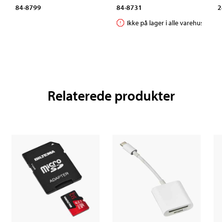
84-8799
84-8731
2
Ikke på lager i alle varehuse
Relaterede produkter