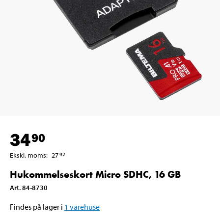
34
90
Ekskl. moms
:
27
92
Hukommelseskort Micro SDHC, 16 GB
Art
.
84-8730
Findes på lager i
1
varehuse