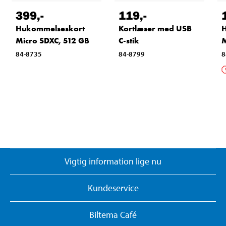
399
,-
119
,-
Hukommelseskort
Kortlæser med USB
Micro SDXC, 512 GB
C-stik
M
84-8735
84-8799
8
Vigtig information lige nu
Kundeservice
Biltema Café