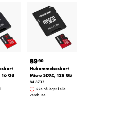
89
90
skort
Hukommelseskort
 16 GB
Micro SDXC, 128 GB
84-8733
i
Ikke på lager i alle
varehuse