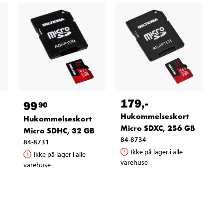
179
,-
99
90
Hukommelseskort
Hukommelseskort
Micro SDXC, 256 GB
Micro SDHC, 32 GB
84-8734
84-8731
Ikke på lager i alle
Ikke på lager i alle
varehuse
varehuse