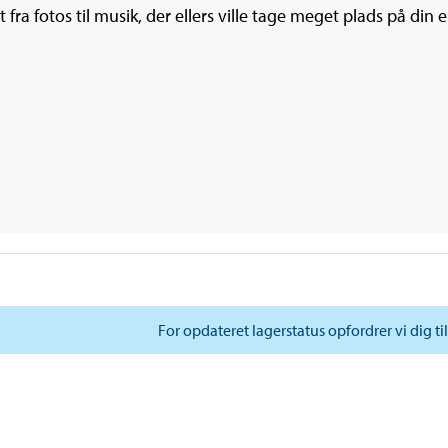
t fra fotos til musik, der ellers ville tage meget plads på 
For opdateret lagerstatus opfordrer vi dig ti