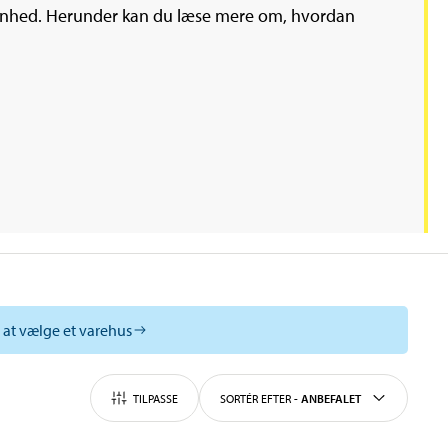
din enhed. Herunder kan du læse mere om, hvordan
l at vælge et varehus
TILPASSE
SORTÉR EFTER
-
ANBEFALET