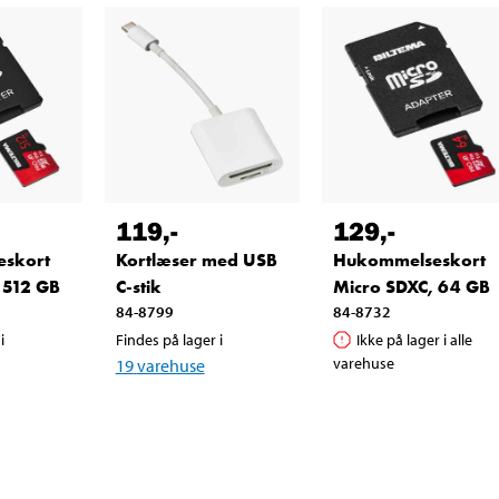
119
,-
129
,-
skort
Kortlæser med USB
Hukommelseskort
 512 GB
C-stik
Micro SDXC, 64 GB
84-8799
84-8732
i
Findes på lager i
Ikke på lager i alle
varehuse
19
varehuse