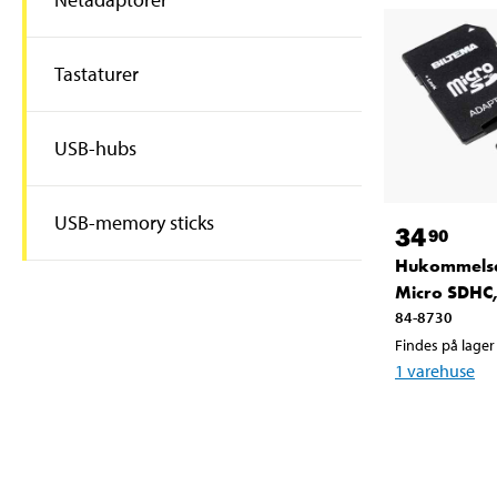
Tastaturer
USB-hubs
USB-memory sticks
34
90
Hukommelse
Micro SDHC,
84-8730
Findes på lager 
1
varehuse