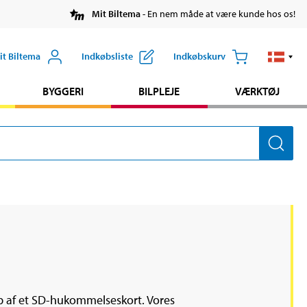
Mit Biltema
- En nem måde at være kunde hos os!
it Biltema
Indkøbsliste
Indkøbskurv
BYGGERI
BILPLEJE
VÆRKTØJ
p af et SD-hukommelseskort. Vores