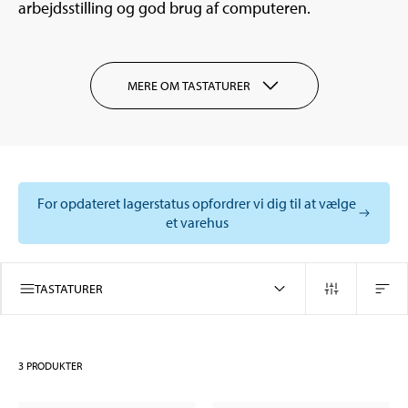
arbejdsstilling og god brug af computeren.
MERE OM TASTATURER
For opdateret lagerstatus opfordrer vi dig til at vælge
et varehus
TASTATURER
3
PRODUKTER