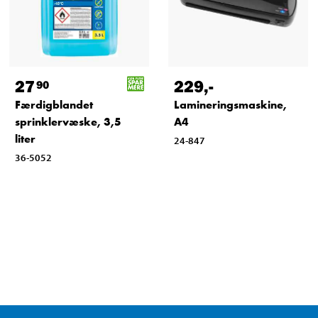
27
229
,-
90
Færdigblandet
Lamineringsmaskine,
sprinklervæske, 3,5
A4
liter
24-847
36-5052