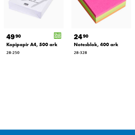
49
24
90
90
Kopipapir A4, 500 ark
Notesblok, 400 ark
28-250
28-328