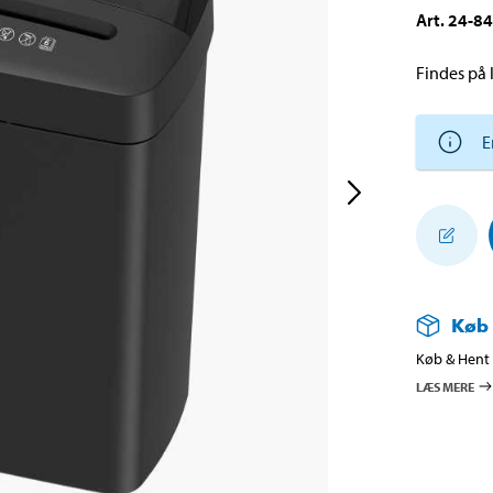
Art
.
24-8
Findes på l
E
Køb
Køb & Hent i
LÆS MERE