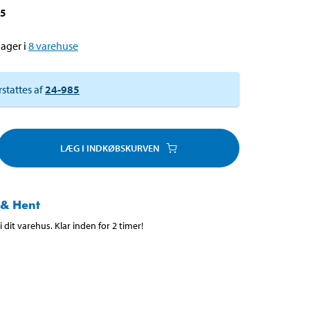
45
ager i
8
varehuse
rstattes af
24-985
LÆG I INDKØBSKURVEN
 & Hent
 dit varehus. Klar inden for 2 timer!