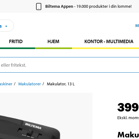
Biltema Appen
- 19.000 produkter i din lomme!
s
M
FRITID
HJEM
KONTOR - MULTIMEDIA
skiner
Makulatorer
Makulator, 13 L
399
Ekskl. mom
Makul