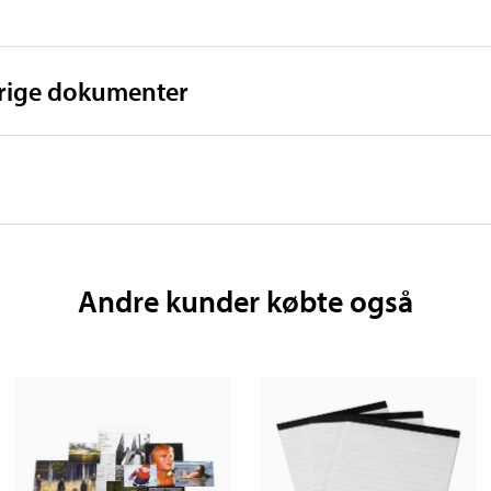
16,4 cm
38 cm
vrige dokumenter
2,9 kg
1,2 m
Andre kunder købte også