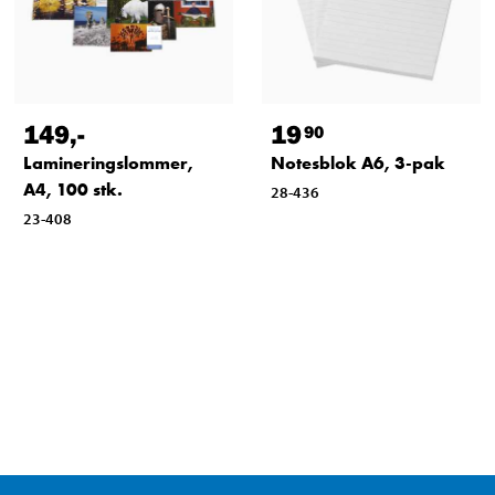
149
,-
19
90
Lamineringslommer,
Notesblok A6, 3-pak
A4, 100 stk.
28-436
23-408