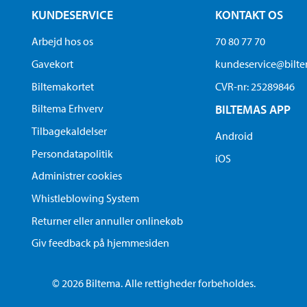
KUNDESERVICE
KONTAKT OS
Arbejd hos os
70 80 77 70
Gavekort
kundeservice@bilt
Biltemakortet
CVR-nr: 25289846
Biltema Erhverv
BILTEMAS APP
Tilbagekaldelser
Android
Persondatapolitik
iOS
Administrer cookies
Whistleblowing System
Returner eller annuller onlinekøb
Giv feedback på hjemmesiden
© 2026 Biltema. Alle rettigheder forbeholdes.