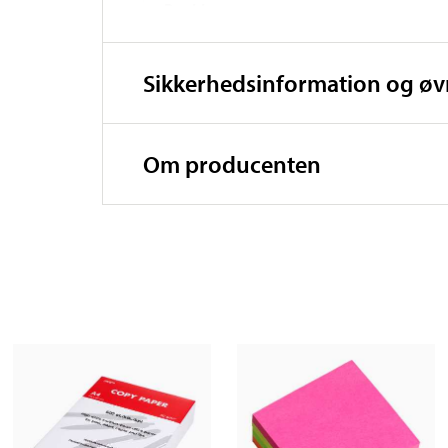
Bredde
Højde
Sikkerhedsinformation og ø
Vægt
Ledningslængde
Om producenten