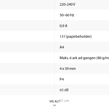
220-240 V
50–60 Hz
0,9 A
13 l (papirbeholder)
A4
Maks. 6 ark ad gangen (80 g/m
4 x 39 mm
P4
65 dB
31 cm
VIS ALT