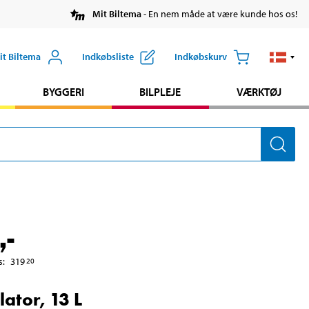
Mit Biltema
- En nem måde at være kunde hos os!
it Biltema
Indkøbsliste
Indkøbskurv
BYGGERI
BILPLEJE
VÆRKTØJ
,-
s
:
319
20
ator, 13 L