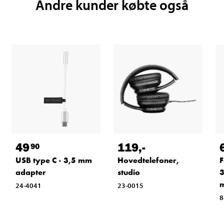
Andre kunder købte også
49
119
,-
90
F
USB type C - 3,5 mm
Hovedtelefoner,
3
adapter
studio
24-4041
23-0015
8