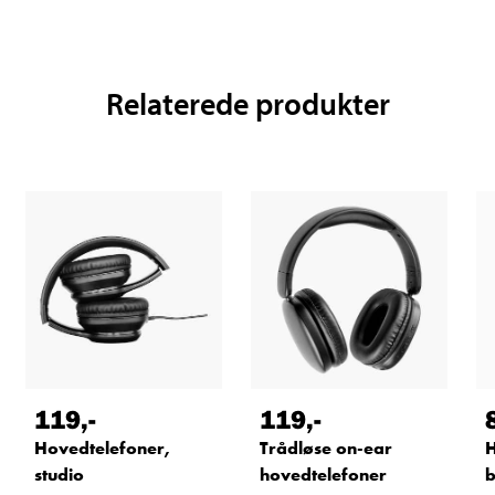
Relaterede produkter
119
,-
119
,-
Hovedtelefoner,
Trådløse on-ear
H
studio
hovedtelefoner
b