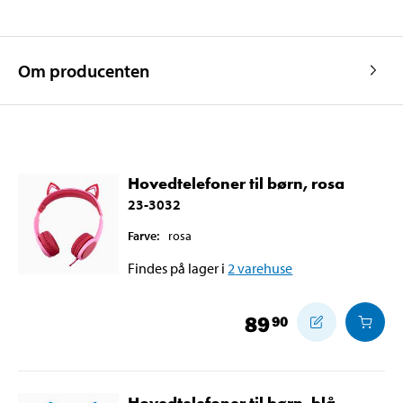
Om producenten
Hovedtelefoner til børn, rosa
23-3032
Farve
:
rosa
Findes på lager i
2
varehuse
89
90
Hovedtelefoner til børn, blå