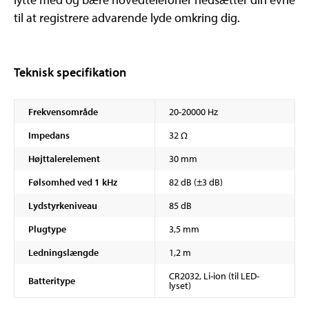
til at registrere advarende lyde omkring dig.
Teknisk specifikation
Frekvensområde
20-20000 Hz
Impedans
32 Ω
Højttalerelement
30 mm
Følsomhed ved 1 kHz
82 dB (±3 dB)
Lydstyrkeniveau
85 dB
Plugtype
3,5 mm
Ledningslængde
1,2 m
CR2032, Li-ion (til LED-
Batteritype
lyset)