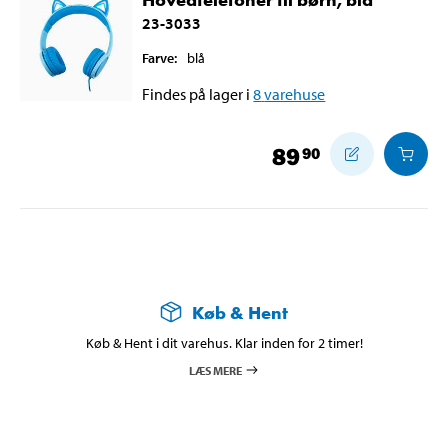
23-3033
Farve
:
blå
Findes på lager i
8
varehuse
89
90
Køb & Hent
Køb & Hent i dit varehus. Klar inden for 2 timer!
LÆS MERE