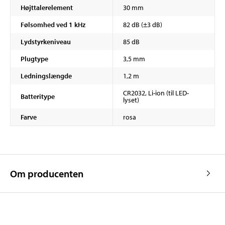
Højttalerelement
30 mm
Følsomhed ved 1 kHz
82 dB (±3 dB)
Lydstyrkeniveau
85 dB
Plugtype
3,5 mm
Ledningslængde
1,2 m
CR2032, Li-ion (til LED-
Batteritype
lyset)
Farve
rosa
Om producenten