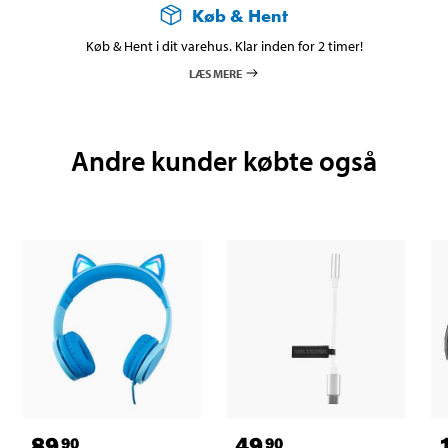
Køb & Hent
Køb & Hent i dit varehus. Klar inden for 2 timer!
LÆS MERE
Andre kunder købte også
89
49
90
90