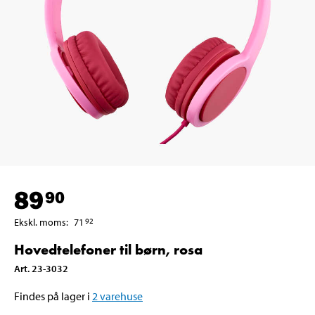
89
90
Ekskl. moms
:
71
92
Hovedtelefoner til børn, rosa
Art
.
23-3032
Findes på lager i
2
varehuse