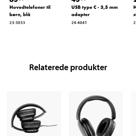
Hovedtelefoner til
USB type C - 3,5 mm
H
børn, blå
adapter
s
23-3033
24-4041
2
Relaterede produkter