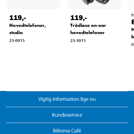
f
119
,-
119
,-
Hovedtelefoner,
Trådløse on-ear
H
studio
hovedtelefoner
b
23-0015
23-3015
F
Vigtig information lige nu
Kundeservice
Biltema Café