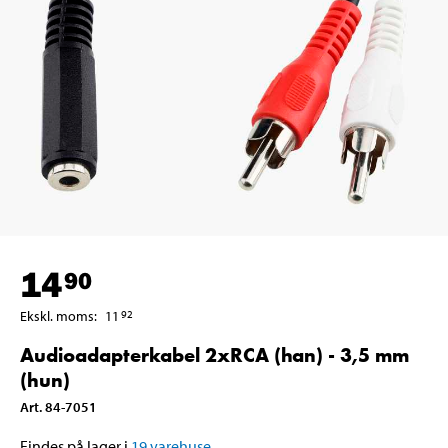
14
90
Ekskl. moms
:
11
92
Audioadapterkabel 2xRCA (han) - 3,5 mm
(hun)
Art
.
84-7051
Findes på lager i
19
varehuse