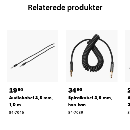
Relaterede produkter
19
34
90
90
Audiokabel 3,5 mm,
Spiralkabel 3,5 mm,
A
1,0 m
han-han
2
84-7046
84-7039
8