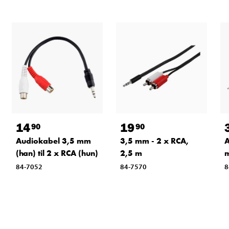
14
19
90
90
Audiokabel 3,5 mm
3,5 mm - 2 x RCA,
A
(han) til 2 x RCA (hun)
2,5 m
m
84-7052
84-7570
8