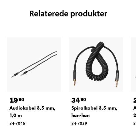
Relaterede produkter
19
34
90
90
Audiokabel 3,5 mm,
Spiralkabel 3,5 mm,
A
1,0 m
han-han
2
84-7046
84-7039
8