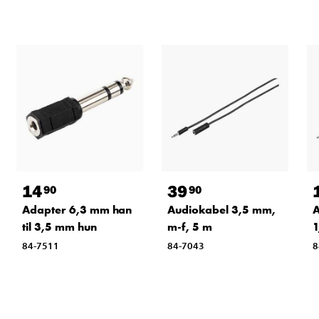
14
39
90
90
Adapter 6,3 mm han
Audiokabel 3,5 mm,
A
til 3,5 mm hun
m-f, 5 m
1
84-7511
84-7043
8