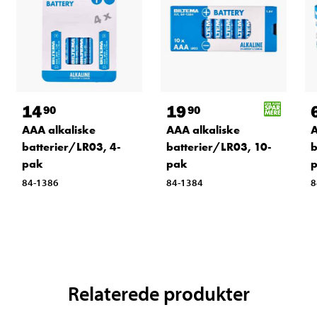
14
19
90
90
AAA alkaliske
AAA alkaliske
A
batterier/LR03, 4-
batterier/LR03, 10-
b
pak
pak
84-1386
84-1384
8
Relaterede produkter