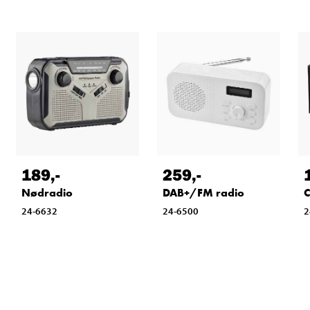
189
,-
259
,-
Nødradio
DAB+/FM radio
C
24-6632
24-6500
2