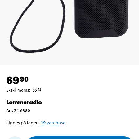
69
90
Ekskl. moms
:
55
92
Lommeradio
Art
.
24-6380
Findes på lager i
19
varehuse