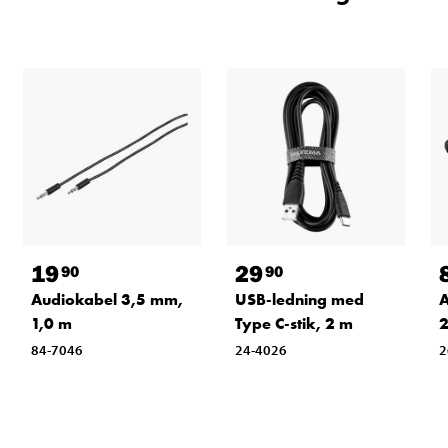
19
29
90
90
Audiokabel 3,5 mm,
USB-ledning med
A
1,0 m
Type C-stik, 2 m
84-7046
24-4026
2