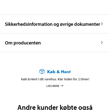
Kapslingsklasse
IPX7
Impedans
4 Ω
Diameter
10 cm
Sikkerhedsinformation og øvrige dokumenter
Højde
4,7 cm
Vægt
182 g
Om producenten
Køb & Hent
Køb & Hent i dit varehus. Klar inden for 2 timer!
LÆS MERE
Andre kunder købte også