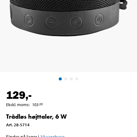
129
,-
Ekskl. moms
:
103
20
Trådløs højttaler, 6 W
Art
.
28-5714
Findes på lager i
19
varehuse