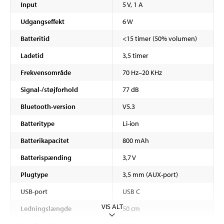
Input
5 V, 1 A
Udgangseffekt
6 W
Batteritid
<15 timer (50% volumen)
Ladetid
3,5 timer
Frekvensområde
70 Hz–20 KHz
Signal-/støjforhold
77 dB
Bluetooth-version
V5.3
Batteritype
Li-ion
Batterikapacitet
800 mAh
Batterispænding
3,7 V
Plugtype
3,5 mm (AUX-port)
USB-port
USB C
VIS ALT
Ledningslængde
50 cm