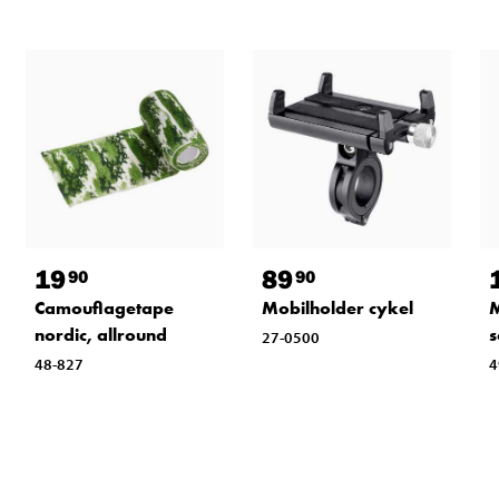
19
89
90
90
Camouflagetape
Mobilholder cykel
M
nordic, allround
27-0500
48-827
4