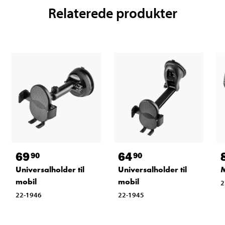
Relaterede produkter
69
64
90
90
Universalholder til
Universalholder til
M
mobil
mobil
2
22-1946
22-1945