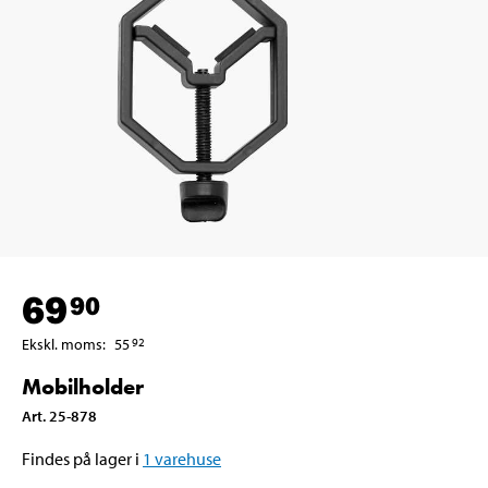
69
90
Ekskl. moms
:
55
92
Mobilholder
Art
.
25-878
Findes på lager i
1
varehuse