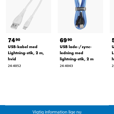
74
69
90
90
USB-kabel med
USB lade-/sync-
U
Lightning-stik, 2 m,
ledning med
L
hvid
lightning-stik, 2 m
h
24-4052
24-4043
2
Vigtig information lige nu