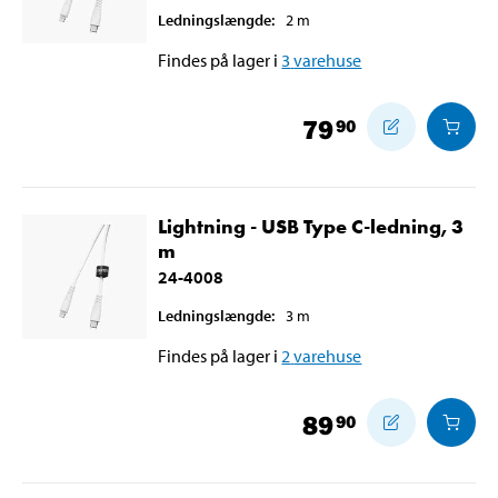
Ledningslængde
:
2
m
Findes på lager i
3
varehuse
79
90
Lightning - USB Type C-ledning, 3
m
24-4008
Ledningslængde
:
3
m
Findes på lager i
2
varehuse
89
90