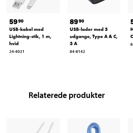
59
89
90
90
USB-kabel med
USB-lader med 3
H
Lightning-stik, 1 m,
udgange, Type A & C,
C
hvid
3 A
8
24-4021
84-8142
Relaterede produkter