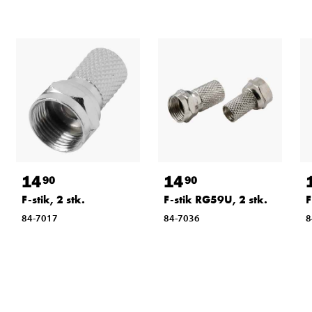
14
14
90
90
F-stik, 2 stk.
F-stik RG59U, 2 stk.
F
84-7017
84-7036
8