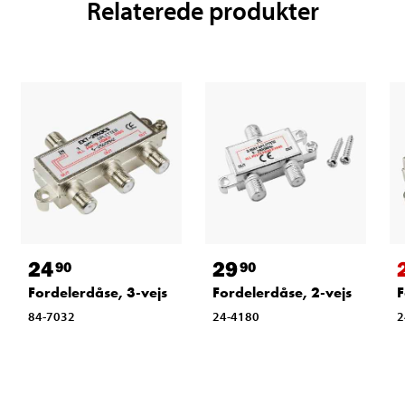
Relaterede produkter
24
29
90
90
Fordelerdåse, 3-vejs
Fordelerdåse, 2-vejs
F
84-7032
24-4180
2