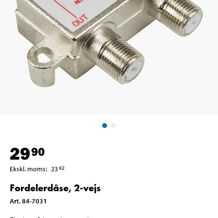
29
90
Ekskl. moms
:
23
92
Fordelerdåse, 2-vejs
Art
.
84-7031