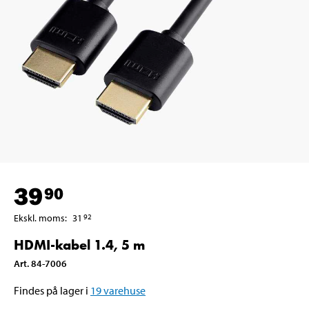
39
90
Ekskl. moms
:
31
92
HDMI-kabel 1.4, 5 m
Art
.
84-7006
Findes på lager i
19
varehuse