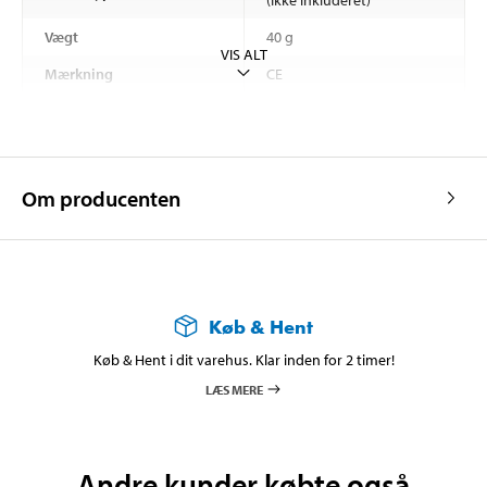
Vægt
40 g
VIS ALT
Mærkning
CE
Om producenten
Køb & Hent
Køb & Hent i dit varehus. Klar inden for 2 timer!
LÆS MERE
Andre kunder købte også