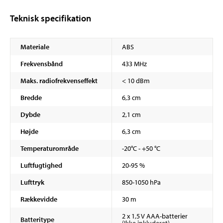
Teknisk specifikation
Materiale
ABS
Frekvensbånd
433 MHz
Maks. radiofrekvenseffekt
< 10 dBm
Bredde
6,3 cm
Dybde
2,1 cm
Højde
6,3 cm
Temperaturområde
-20°C - +50 °C
Luftfugtighed
20-95 %
Lufttryk
850-1050 hPa
Rækkevidde
30 m
2 x 1,5 V AAA-batterier
Batteritype
(Ikke inkluderet)