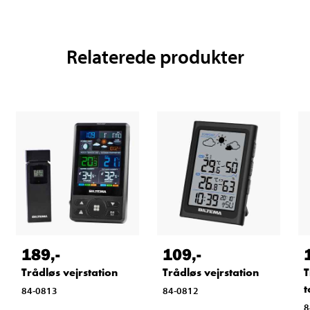
Relaterede produkter
189
,-
109
,-
Trådløs vejrstation
Trådløs vejrstation
T
t
84-0813
84-0812
8