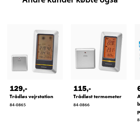
129
,-
115
,-
Trådløs vejrstation
Trådløst termometer
A
b
84-0865
84-0866
8