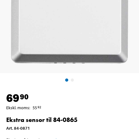
69
90
Ekskl. moms
:
55
92
Ekstra sensor til 84-0865
Art
.
84-0871