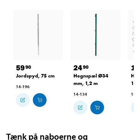
59
24
19
90
90
Jordspyd, 75 cm
Hegnspæl Ø34
Heg
mm, 1,2 m
10 
14-196
14-134
14-
Tænk på naboerne og