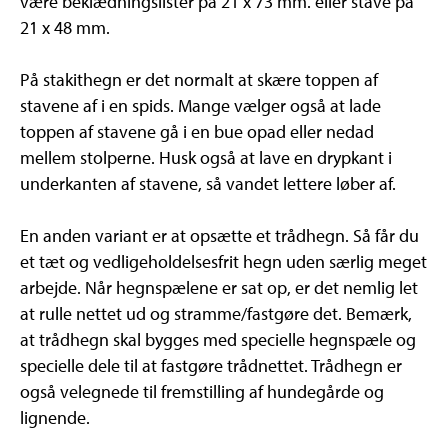
være beklædningslister på 21 x 73 mm. eller stave på
21 x 48 mm.
På stakithegn er det normalt at skære toppen af
stavene af i en spids. Mange vælger også at lade
toppen af stavene gå i en bue opad eller nedad
mellem stolperne. Husk også at lave en drypkant i
underkanten af stavene, så vandet lettere løber af.
En anden variant er at opsætte et trådhegn. Så får du
et tæt og vedligeholdelsesfrit hegn uden særlig meget
arbejde. Når hegnspælene er sat op, er det nemlig let
at rulle nettet ud og stramme/fastgøre det. Bemærk,
at trådhegn skal bygges med specielle hegnspæle og
specielle dele til at fastgøre trådnettet. Trådhegn er
også velegnede til fremstilling af hundegårde og
lignende.