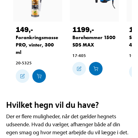
149
,-
1199
,-
19
Forankringsmasse
Borehammer 1500
Sto
PRO, vinter, 300
SDS MAX
40
ml
17-405
19-
20-5325
Hvilket hegn vil du have?
Der er flere muligheder, når det gælder hegnets
udseende. Hvad du vælger, afhænger både af din
egen smag og hvor meget arbejde du vil lægge i det.