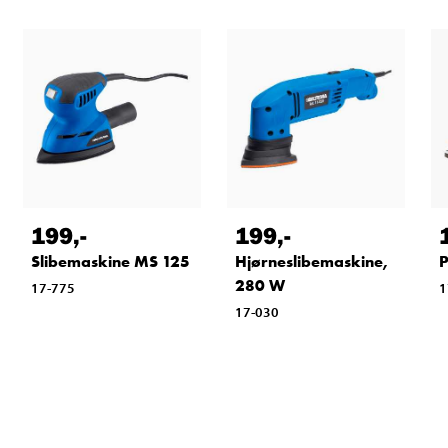
199
,-
199
,-
Slibemaskine MS 125
Hjørneslibemaskine,
P
280 W
17-775
1
17-030