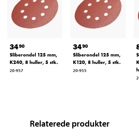
34
34
90
90
Sliberondel 125 mm,
Sliberondel 125 mm,
S
K240, 8 huller, 5 stk.
K120, 8 huller, 5 stk.
K
h
20-957
20-955
2
Relaterede produkter