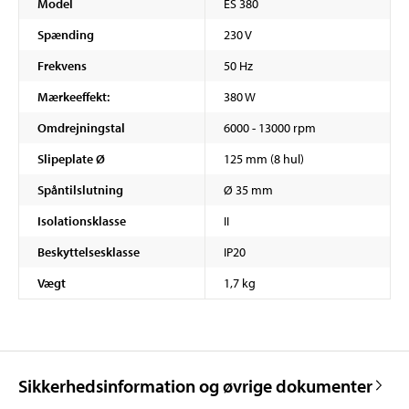
Model
ES 380
Spænding
230 V
Frekvens
50 Hz
Mærkeeffekt:
380 W
Omdrejningstal
6000 - 13000 rpm
Slipeplate Ø
125 mm (8 hul)
Spåntilslutning
Ø 35 mm
Isolationsklasse
II
Beskyttelsesklasse
IP20
Vægt
1,7 kg
Sikkerhedsinformation og øvrige dokumenter