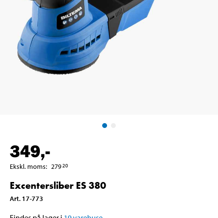
349
,-
Ekskl. moms
:
279
20
Excentersliber ES 380
Art
.
17-773
Findes på lager i
19
varehuse