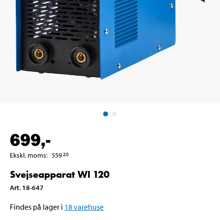
699
,-
Ekskl. moms
:
559
20
Svejseapparat WI 120
Art
.
18-647
Findes på lager i
18
varehuse