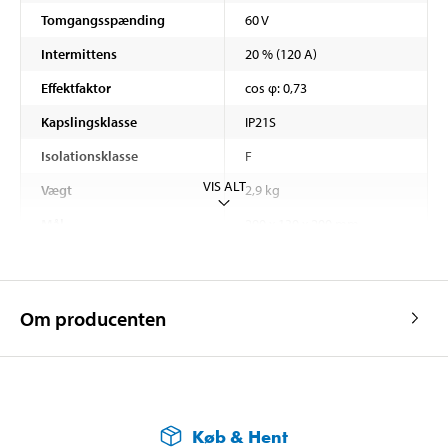
Tomgangsspænding
60 V
Intermittens
20 % (120 A)
Effektfaktor
cos φ: 0,73
Kapslingsklasse
IP21S
Isolationsklasse
F
VIS ALT
Vægt
2,9 kg
Mål
290 x 130 x 200 mm
Om producenten
Køb & Hent