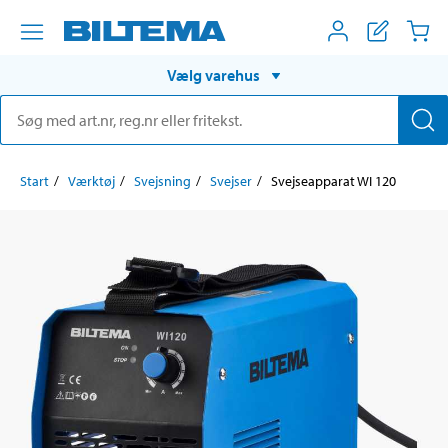
Vælg varehus
Start
Værktøj
Svejsning
Svejser
Svejseapparat WI 120