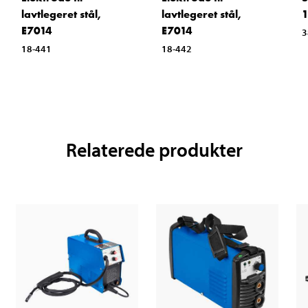
lavtlegeret stål,
lavtlegeret stål,
1
E7014
E7014
3
18-441
18-442
Relaterede produkter