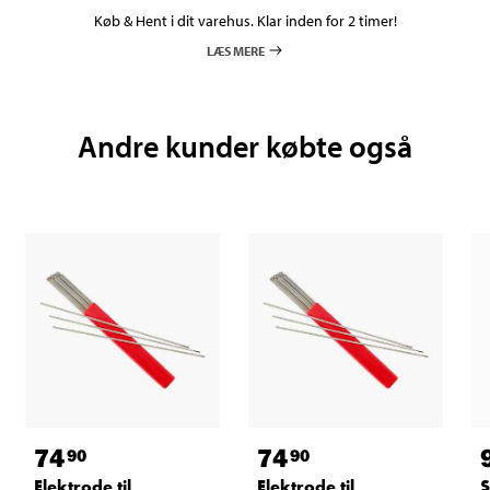
Køb & Hent i dit varehus. Klar inden for 2 timer!
LÆS MERE
Andre kunder købte også
74
74
90
90
Elektrode til
Elektrode til
S