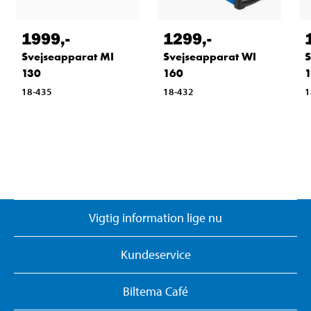
1999
,-
1299
,-
Svejseapparat MI
Svejseapparat WI
S
130
160
1
18-435
18-432
1
Vigtig information lige nu
Kundeservice
Biltema Café