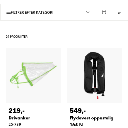
FILTRER EFTER KATEGORI
29
PRODUKTER
219
,-
549
,-
Drivanker
Flydevest oppustelig
25-739
165 N