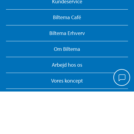
Kundeservice
Biltema Café
Biltema Erhverv
Om Biltema
Arbejd hos os
Vores koncept
Biltemakort
Persondatapolitik
Whistleblower System