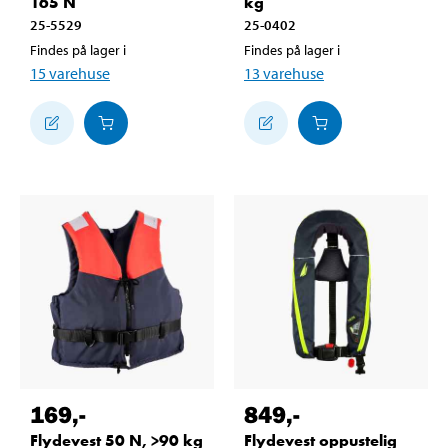
165 N
kg
25-5529
25-0402
Findes på lager i
Findes på lager i
15
varehuse
13
varehuse
169
,-
849
,-
Flydevest 50 N, >90 kg
Flydevest oppustelig