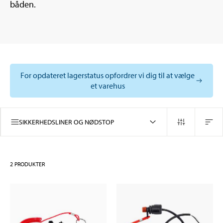
båden.
For opdateret lagerstatus opfordrer vi dig til at vælge
et varehus
SIKKERHEDSLINER OG NØDSTOP
2
PRODUKTER