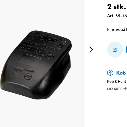
2 stk.
Art
.
35-1
Findes på l
Køb
Køb & Hent i
LÆS MERE