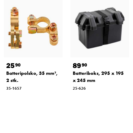
25
89
90
90
Batteripolsko, 35 mm²,
Batteriboks, 295 x 195
2 stk.
x 245 mm
35-1657
25-626