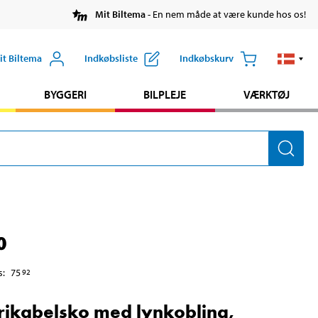
Mit Biltema
- En nem måde at være kunde hos os!
it Biltema
Indkøbsliste
Indkøbskurv
BYGGERI
BILPLEJE
VÆRKTØJ
0
s
:
75
92
rikabelsko med lynkobling,