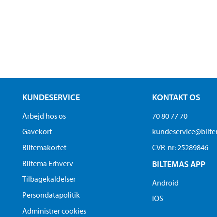
KUNDESERVICE
KONTAKT OS
Arbejd hos os
70 80 77 70
Gavekort
kundeservice@bilt
Biltemakortet
CVR-nr: 25289846
Biltema Erhverv
BILTEMAS APP
Tilbagekaldelser
Android
Persondatapolitik
iOS
Administrer cookies