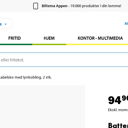
Biltema Appen
- 19.000 produkter i din lomme!
s
M
FRITID
HJEM
KONTOR - MULTIMEDIA
kabelsko med lynkobling, 2 stk.
94
9
Ekskl. mom
Batte