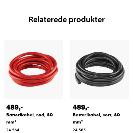
Relaterede produkter
489
,-
489
,-
Batterikabel, rød, 50
Batterikabel, sort, 50
mm²
mm²
24-564
24-565