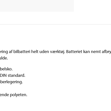
 af bilbatteri helt uden værktøj. Batteriet kan nemt afbryde
ulde.
abelsko.
 DIN standard.
bberlegering.
rende polyeten.