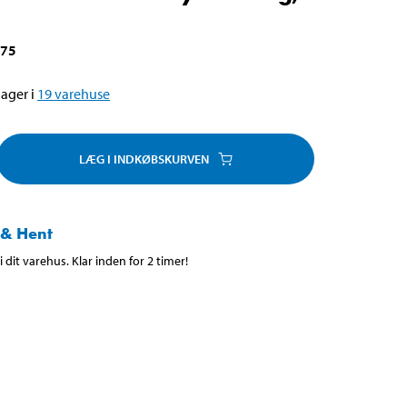
675
ager i
19
varehuse
LÆG I INDKØBSKURVEN
 & Hent
 dit varehus. Klar inden for 2 timer!