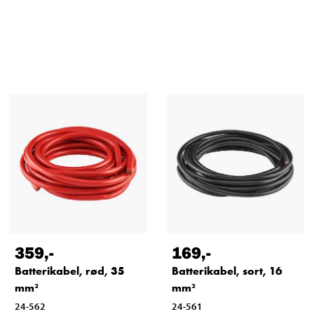
359
,-
169
,-
Batterikabel, rød, 35
Batterikabel, sort, 16
mm²
mm²
24-562
24-561