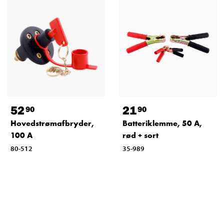
52
21
90
90
Hovedstrømafbryder,
Batteriklemme, 50 A,
100 A
rød + sort
80-512
35-989