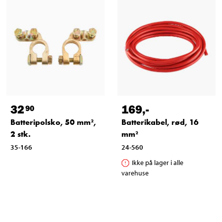
32
169
,-
90
Batteripolsko, 50 mm²,
Batterikabel, rød, 16
2 stk.
mm²
35-166
24-560
Ikke på lager i alle
varehuse