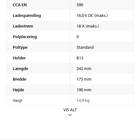
CCA EN
590
Ladespænding
16,0 V DC (maks.)
Ladestrøm
18 A (maks.)
Polplacering
0
Poltype
Standard
Holder
B13
Længde
242 mm
Bredde
175 mm
Højde
190 mm
Vægt
14,9 kg
VIS ALT