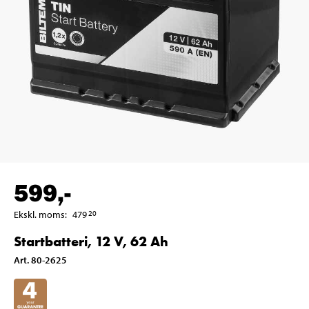
599
,-
Ekskl. moms
:
479
20
Startbatteri, 12 V, 62 Ah
Art
.
80-2625