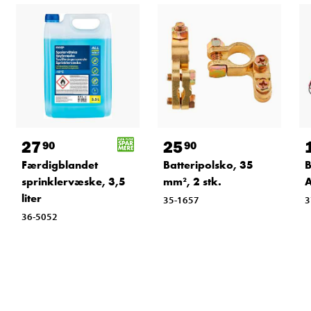
27
25
90
90
Færdigblandet
Batteripolsko, 35
B
sprinklervæske, 3,5
mm², 2 stk.
A
liter
35-1657
3
36-5052