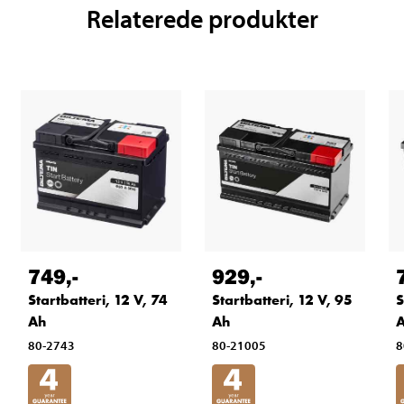
Relaterede produkter
749
,-
929
,-
Startbatteri, 12 V, 74
Startbatteri, 12 V, 95
S
Ah
Ah
80-2743
80-21005
8