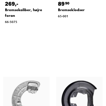
269
,-
89
90
Bremsekaliber, højre
Bremseklodser
foran
65-001
66-5075