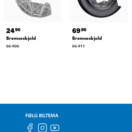
24
69
90
90
Bremseskjold
Bremseskjold
66-906
66-911
FØLG BILTEMA