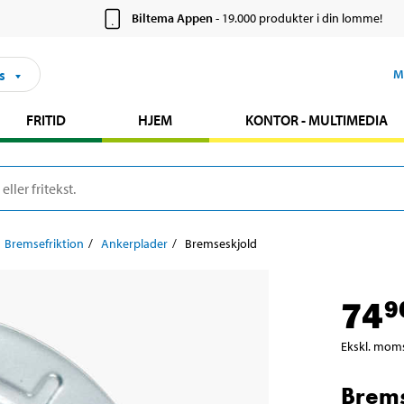
Biltema Appen
- 19.000 produkter i din lomme!
s
M
FRITID
HJEM
KONTOR - MULTIMEDIA
Bremsefriktion
Ankerplader
Bremseskjold
74
9
Ekskl. mom
Brems