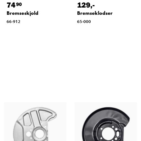
74
129
,-
90
Bremseskjold
Bremseklodser
66-912
65-000