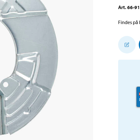
Art
.
66-9
Findes på l