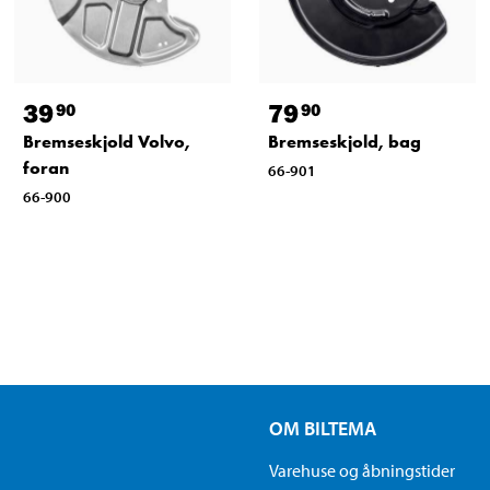
39
79
90
90
Bremseskjold Volvo,
Bremseskjold, bag
foran
66-901
66-900
OM BILTEMA
Varehuse og åbningstider