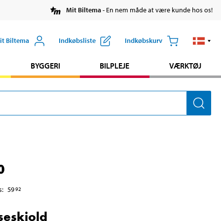
Mit Biltema
- En nem måde at være kunde hos os!
it Biltema
Indkøbsliste
Indkøbskurv
BYGGERI
BILPLEJE
VÆRKTØJ
0
s
:
59
92
eskjold