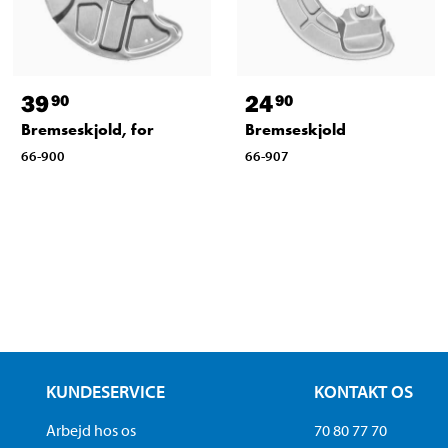
39
24
90
90
Bremseskjold, for
Bremseskjold
66-900
66-907
KUNDESERVICE
KONTAKT OS
Arbejd hos os
70 80 77 70