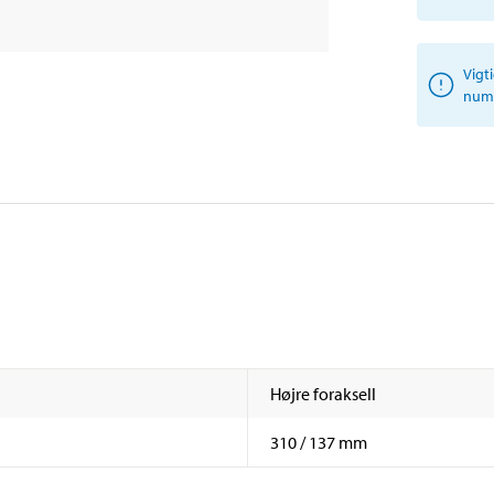
Vigt
numm
Højre foraksell
310 / 137 mm