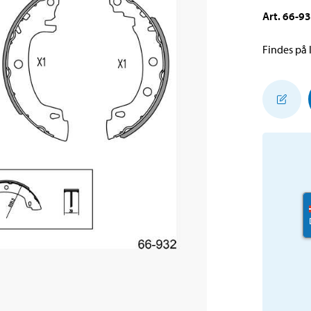
Art
.
66-9
Findes på l