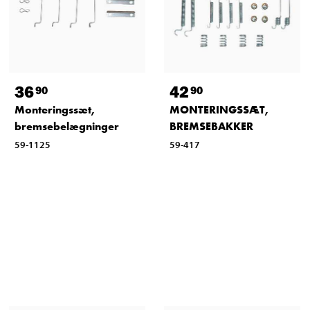
36
42
90
90
Monteringssæt,
MONTERINGSSÆT,
bremsebelægninger
BREMSEBAKKER
59-1125
59-417