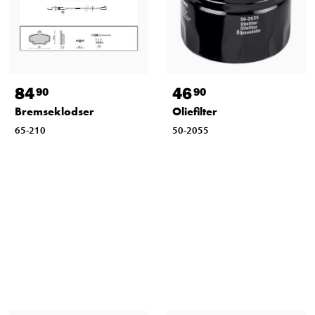
84
46
90
90
Bremseklodser
Oliefilter
65-210
50-2055