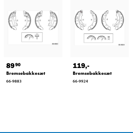
89
119
,-
90
Bremsebakkesæt
Bremsebakkesæt
66-9883
66-9924