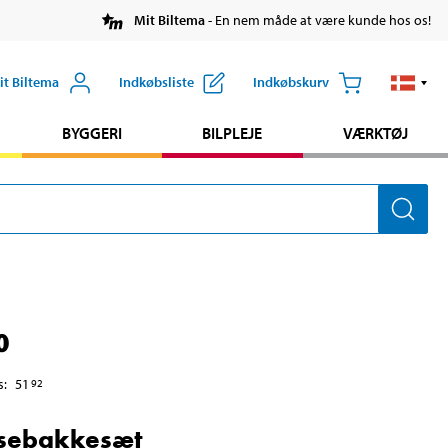
Mit Biltema
- En nem måde at være kunde hos os!
it Biltema
Indkøbsliste
Indkøbskurv
BYGGERI
BILPLEJE
VÆRKTØJ
0
s
:
51
92
sebakkesæt