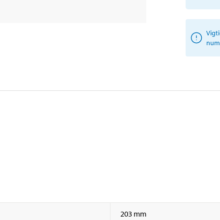
Vigt
numm
203 mm