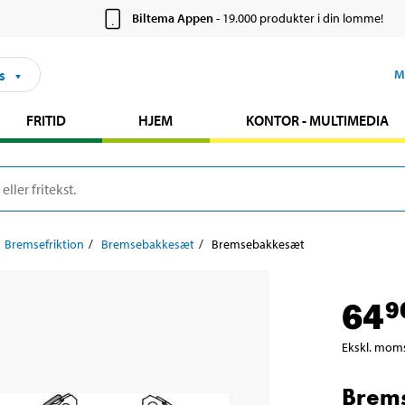
Biltema Appen
- 19.000 produkter i din lomme!
s
M
FRITID
HJEM
KONTOR - MULTIMEDIA
Bremsefriktion
Bremsebakkesæt
Bremsebakkesæt
64
9
Ekskl. mom
Brem