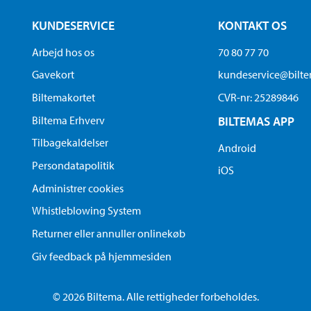
KUNDESERVICE
KONTAKT OS
Arbejd hos os
70 80 77 70
Gavekort
kundeservice@bilt
Biltemakortet
CVR-nr: 25289846
Biltema Erhverv
BILTEMAS APP
Tilbagekaldelser
Android
Persondatapolitik
iOS
Administrer cookies
Whistleblowing System
Returner eller annuller onlinekøb
Giv feedback på hjemmesiden
© 2026 Biltema. Alle rettigheder forbeholdes.