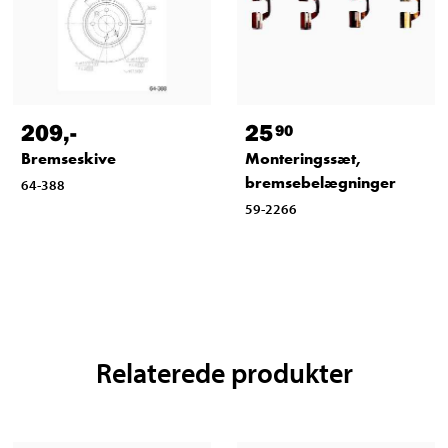
209
,-
25
90
Bremseskive
Monteringssæt,
bremsebelægninger
64-388
59-2266
Relaterede produkter