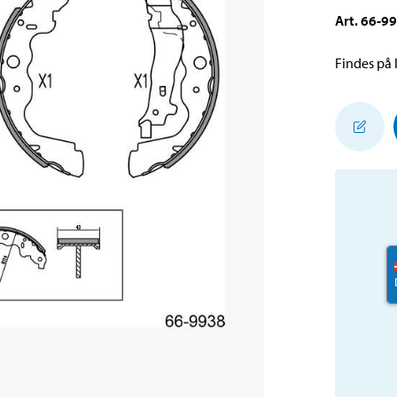
Art
.
66-9
Findes på l