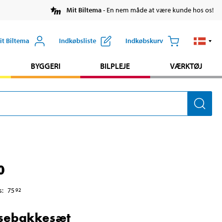
Mit Biltema
- En nem måde at være kunde hos os!
it Biltema
Indkøbsliste
Indkøbskurv
BYGGERI
BILPLEJE
VÆRKTØJ
0
s
:
75
92
sebakkesæt