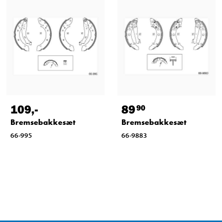
109
,-
89
90
Bremsebakkesæt
Bremsebakkesæt
66-995
66-9883