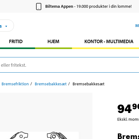
Biltema Appen
- 19.000 produkter i din lomme!
s
M
FRITID
HJEM
KONTOR - MULTIMEDIA
Bremsefriktion
Bremsebakkesæt
Bremsebakkesæt
94
9
Ekskl. mom
Brem