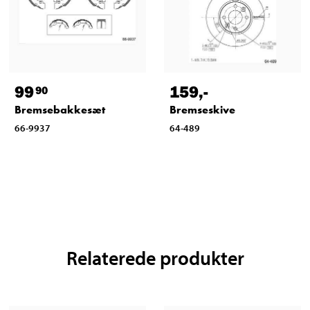
99
159
,-
90
Bremsebakkesæt
Bremseskive
66-9937
64-489
Relaterede produkter