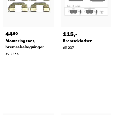
44
115
,-
90
Monteringssæt,
Bremseklodser
bremsebelægninger
65-237
59-2356