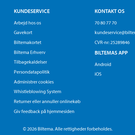
KUNDESERVICE
KONTAKT OS
Arbejd hos os
70 80 77 70
Gavekort
kundeservice@bilt
Biltemakortet
CVR-nr: 25289846
Biltema Erhverv
BILTEMAS APP
Tilbagekaldelser
Android
Persondatapolitik
iOS
Administrer cookies
Whistleblowing System
Returner eller annuller onlinekøb
Giv feedback på hjemmesiden
© 2026 Biltema. Alle rettigheder forbeholdes.