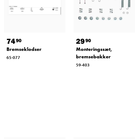
74
29
90
90
Bremseklodser
Monteringssæt,
bremsebakker
65-077
59-403