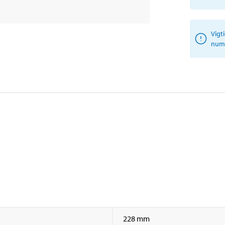
Vigt
numm
228 mm