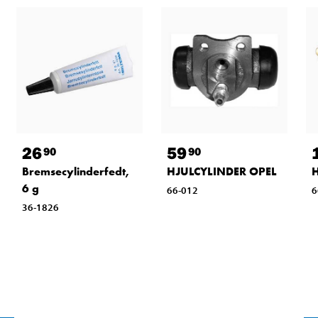
26
59
90
90
Bremsecylinderfedt,
HJULCYLINDER OPEL
6 g
66-012
6
36-1826