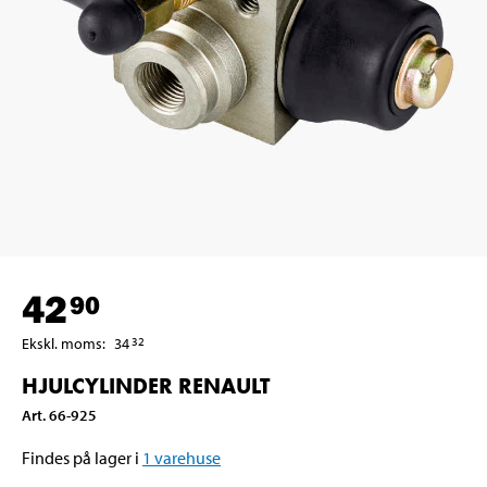
42
90
Ekskl. moms
:
34
32
HJULCYLINDER RENAULT
Art
.
66-925
Findes på lager i
1
varehuse